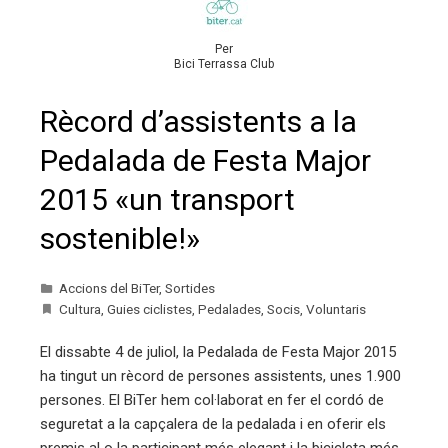
Per
Bici Terrassa Club
Rècord d’assistents a la
Pedalada de Festa Major
2015 «un transport
sostenible!»
Accions del BiTer
,
Sortides
Cultura
,
Guies ciclistes
,
Pedalades
,
Socis
,
Voluntaris
El dissabte 4 de juliol, la Pedalada de Festa Major 2015
ha tingut un rècord de persones assistents, unes 1.900
persones. El BiTer hem col·laborat en fer el cordó de
seguretat a la capçalera de la pedalada i en oferir els
premis al o la participant més elegant i la bicicleta més