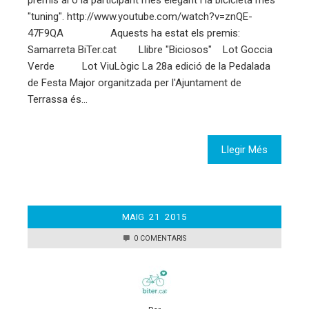
"tuning". http://www.youtube.com/watch?v=znQE-
47F9QA Aquests ha estat els premis:
Samarreta BiTer.cat Llibre "Biciosos" Lot Goccia
Verde Lot ViuLògic La 28a edició de la Pedalada
de Festa Major organitzada per l'Ajuntament de
Terrassa és…
Llegir Més
MAIG
21
2015
0 COMENTARIS