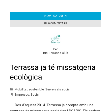
NOV.
02
2014
0 COMENTARIS
Per
Bici Terrassa Club
Terrassa ja té missatgeria
ecològica
Mobilitat sostenible
,
Serveis als socis
Empreses
,
Socis
Des d'aquest 2014, Terrassa ja compta amb una
empresa de missatgeria ecològica MIS&BIS. Els podem