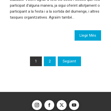
participat d’alguna manera, ja sigui oferint allotjament o
participant a la festa i a la sortida del diumenge, i altres
tasques organitzatives. Agraïm també…
Llegir Més
Paginació
1
2
Següent
de
les
entrades