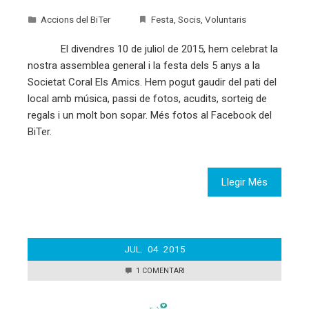
Accions del BiTer
Festa
,
Socis
,
Voluntaris
El divendres 10 de juliol de 2015, hem celebrat la
nostra assemblea general i la festa dels 5 anys a la
Societat Coral Els Amics. Hem pogut gaudir del pati del
local amb música, passi de fotos, acudits, sorteig de
regals i un molt bon sopar. Més fotos al Facebook del
BiTer.
Llegir Més
JUL.
04
2015
1 COMENTARI