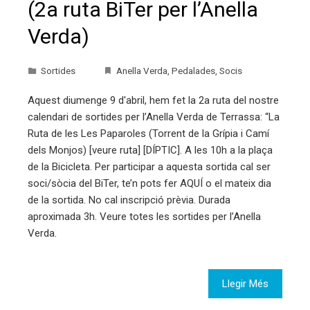
(2a ruta BiTer per l’Anella
Verda)
Sortides
Anella Verda
,
Pedalades
,
Socis
Aquest diumenge 9 d'abril, hem fet la 2a ruta del nostre
calendari de sortides per l’Anella Verda de Terrassa: “La
Ruta de les Les Paparoles (Torrent de la Grípia i Camí
dels Monjos) [veure ruta] [DÍPTIC]. A les 10h a la plaça
de la Bicicleta. Per participar a aquesta sortida cal ser
soci/sòcia del BiTer, te’n pots fer AQUÍ o el mateix dia
de la sortida. No cal inscripció prèvia. Durada
aproximada 3h. Veure totes les sortides per l’Anella
Verda.
Llegir Més