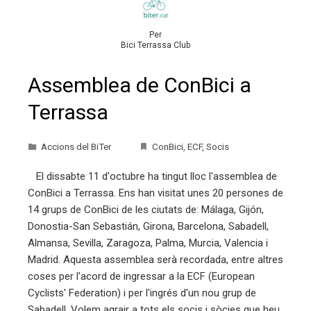
Per
Bici Terrassa Club
Assemblea de ConBici a
Terrassa
Accions del BiTer
ConBici
,
ECF
,
Socis
El dissabte 11 d'octubre ha tingut lloc l'assemblea de
ConBici a Terrassa. Ens han visitat unes 20 persones de
14 grups de ConBici de les ciutats de: Málaga, Gijón,
Donostia-San Sebastián, Girona, Barcelona, Sabadell,
Almansa, Sevilla, Zaragoza, Palma, Murcia, Valencia i
Madrid. Aquesta assemblea serà recordada, entre altres
coses per l'acord de ingressar a la ECF (European
Cyclists' Federation) i per l'ingrés d'un nou grup de
Sabadell. Volem agrair a tots els socis i sòcies que heu