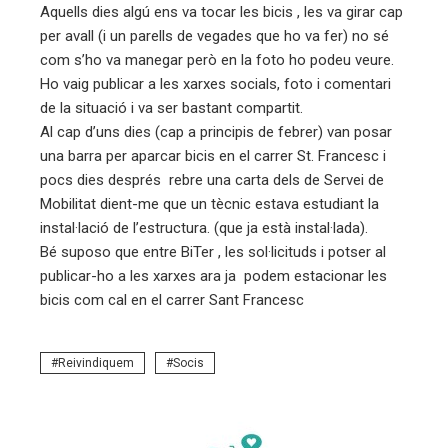
Aquells dies algú ens va tocar les bicis , les va girar cap
per avall (i un parells de vegades que ho va fer) no sé
com s’ho va manegar però en la foto ho podeu veure.
Ho vaig publicar a les xarxes socials, foto i comentari
de la situació i va ser bastant compartit.
Al cap d’uns dies (cap a principis de febrer) van posar
una barra per aparcar bicis en el carrer St. Francesc i
pocs dies després rebre una carta dels de Servei de
Mobilitat dient-me que un tècnic estava estudiant la
instal·lació de l’estructura. (que ja està instal·lada).
Bé suposo que entre BiTer , les sol·licituds i potser al
publicar-ho a les xarxes ara ja podem estacionar les
bicis com cal en el carrer Sant Francesc
Reivindiquem
Socis