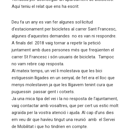
ter
Aquí teniu el relat que ens ha escrit:
edIn
Deu fa un any es van fer algunes sol·licitud
d’estacionament per bicicletes al carrer Sant Francesc,
erest
algunes d’aquestes demandes no es van ni respondre.
A finals del 2018 vaig tornar a repetir la petició
juntament amb dues persones més que freqüenten el
mbleupon
carrer St Francesc i són usuaris de bicicleta. Tampoc
no vam rebre cap resposta.
eu
Al mateix temps, un veí li molestava que les bici
trònic
estiguessin lligades en un senyal, de fet era el lloc que
menys molestaven ja que les llígavem tenint cura que
puguessin passar gent i cotxets.
Ja una mica tipa del vei i la no resposta de l’ajuntament,
vaig contactar amb vosaltres, que per cert us estic molt
agraïda per la vostra atenció i ajuda. Al cap d’uns dies
em veu dir que havíeu tingut una reunió amb el Servei
de Mobilitat i que ho tindrien en compte.