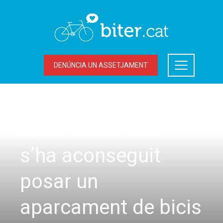
DENÚNCIA UN ASSETJAMENT
ACCIONS DEL BITER
,
LA BICICLETA A TERRASSA
Relat sobre com
s’ha aconseguit
posar un
aparcament de bicis