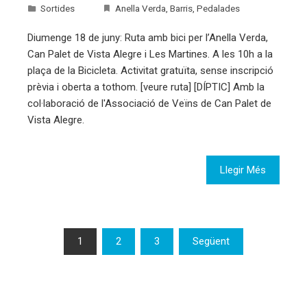
Sortides
Anella Verda
,
Barris
,
Pedalades
Diumenge 18 de juny: Ruta amb bici per l’Anella Verda,
Can Palet de Vista Alegre i Les Martines. A les 10h a la
plaça de la Bicicleta. Activitat gratuïta, sense inscripció
prèvia i oberta a tothom. [veure ruta] [DÍPTIC] Amb la
col·laboració de l'Associació de Veïns de Can Palet de
Vista Alegre.
Llegir Més
Paginació
1
2
3
Següent
de
les