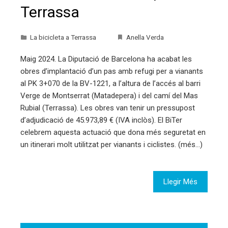
Terrassa
La bicicleta a Terrassa
Anella Verda
Maig 2024. La Diputació de Barcelona ha acabat les
obres d’implantació d’un pas amb refugi per a vianants
al PK 3+070 de la BV-1221, a l’altura de l’accés al barri
Verge de Montserrat (Matadepera) i del camí del Mas
Rubial (Terrassa). Les obres van tenir un pressupost
d’adjudicació de 45.973,89 € (IVA inclòs). El BiTer
celebrem aquesta actuació que dona més seguretat en
un itinerari molt utilitzat per vianants i ciclistes. (més…)
Llegir Més