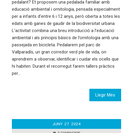
pedalant? Et proposem una pedalada familiar amb
educació ambiental i ornitologia, pensada especialment
per a infants d’entre 6 i 12 anys, però oberta a totes les
edats amb ganes de gaudir de la biodiversitat urbana.
L’activitat combina una breu introducció a l’educació
ambiental i als principis bàsics de l’ornitologia amb una
passejada en bicicleta. Pedalarem pel parc de
Vallparadís, un gran corredor verd ple de vida, on
aprendrem a observar, identificar i cuidar els ocells que
hi habiten. Durant el recorregut farem tallers pràctics
per…
Llegir Més
JUNY
27
2024