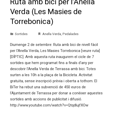
Ruta amb bici per l’Anella
Verda (Les Masies de
Torrebonica)
Sortides
Anella Verda
,
Pedalades
Diumenge 2 de setembre: Ruta amb bici de nivell fàcil
per l’Anella Verda, Les Masies Torrebonica [veure ruta]
[DÍPTIC]. Amb aquesta ruta inaugurem el cicle de 7
sortides que hem programat fins a finals d'any per
descobrir l'Anella Verda de Terrassa amb bici. Totes
surten a les 10h a la plaça de la Bicicleta. Activitat
gratuïta, sense inscripció prèvia i oberta a tothom. El
BiTer ha rebut una subvenció de 450 euros de
l'Ajuntament de Terrassa per donar a conèixer aquestes
sortides amb accions de publicitat i difusió.
http://www.youtube.com/watch?v=QtqdlujfXOw