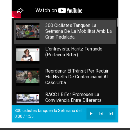
300 Ciclistes Tanquen La
Setmana De La Mobilitat Amb La
Gran Pedalada.
L'entrevista: Haritz Ferrando
(portaveu BiTer)
Reordenar El Trànsit Per Reduir
Els Nivells De Contaminació Al
Casc Urbà.
RACC I BiTer Promouen La
Convivència Entre Diferents
Mitjans De Transport.
300 ciclistes tanquen la Setmana de la Mobilitat amb la Gran Pedalada.
0:00
/
1:55
Es Posa En Marxa L’aparcament
Tancat De Bicicletes.