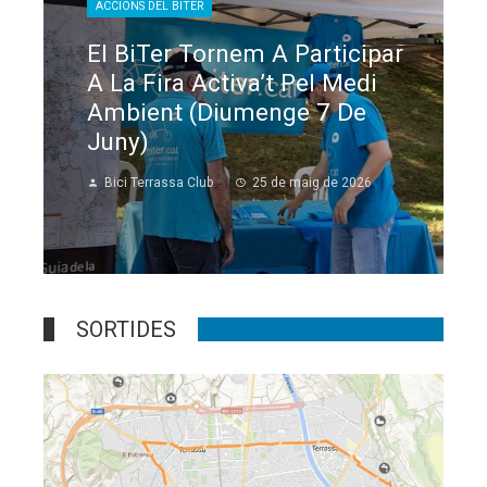
BITER
ACCIONS DEL BITER
 Tornem A Participar
a Activa’t Pel Medi
 (diumenge 7 De
a Club
25 de maig de 2026
SORTIDES