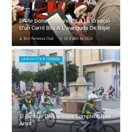
El Ple Dona Llum Verda A La Creació
D’un Carril Bici A L’avinguda De Béjar
Bici Terrassa Club
26 d'abril de 2026
LA BICICLETA A TERRASSA
El Bicibús De Lanaspa Compleix Tres
Anys