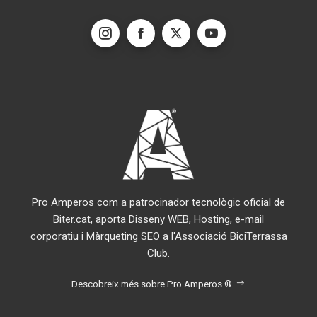
Marxa Reivindicativa De Biter Per
A Una Nova Mobilitat.
La Gran Pedalada De La Setmana
De La Mobilitat Ha Comptat Amb
La Participació De Prop De 500
Persones.
Un Itinerari Per Fer A Peu I Amb
Bici Unirà Terrassa, Matadepera I
Sabadell.
Pro Amperos com a patrocinador tecnològic oficial de
Un Itinerari De Vianants I
Biter.cat, aporta Disseny WEB, Hosting, e-mail
Bicicletes Enllaçarà Sabadell,
Matadepera I Terrassa.
corporatiu i Màrqueting SEO a l'Associació BiciTerrassa
Club.
El BiTer Simula Com Es Podrà
Circular En Bicicleta Pel Carrer
Descobreix més sobre Pro Amperos ®
Ample En Tot El Seu Recorregut.