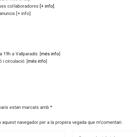
es col·laboradores
[+ info]
.
anuncis [+ info].
a 19h a Vallparadís. [
més info
]
i circulació. [
més info
]
saris estan marcats amb
*
 en aquest navegador per a la propera vegada que m'comentari.