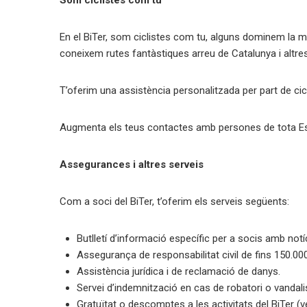
Som ciclistes com tu
En el BiTer, som ciclistes com tu, alguns dominem la me
coneixem rutes fantàstiques arreu de Catalunya i altre
T’oferim una assistència personalitzada per part de cicli
Augmenta els teus contactes amb persones de tota Es
Assegurances i altres serveis
Com a soci del BiTer, t’oferim els serveis següents:
Butlletí d’informació específic per a socis amb notíc
Assegurança de responsabilitat civil de fins 150.00
Assistència jurídica i de reclamació de danys.
Servei d’indemnització en cas de robatori o vandali
Gratuïtat o descomptes a les activitats del BiTer (v