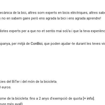
cànica de la bici, altres som experts en bicis elèctriques, altres s
s no en sabem gaire però ens agrada la bici i ens agrada aprendre!
stes experts per a que no et sentis mai sol/a i que la teva experiència
panya, per mitjà de
ConBici
, que poden ajudar-te durant les teves vis
ies del BiTer i del món de la bicicleta.
0 euros.
sme de la bicicleta: fins a 2 anys d’exempció de quota
[+ info]
.
eure més avall).