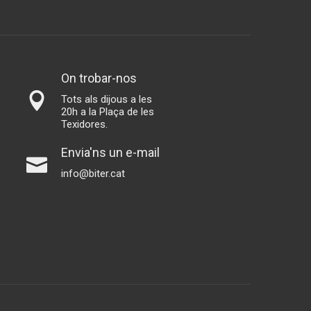
On trobar-nos
Tots als dijous a les
20h a la Plaça de les
Texidores.
Envia'ns un e-mail
info@biter.cat