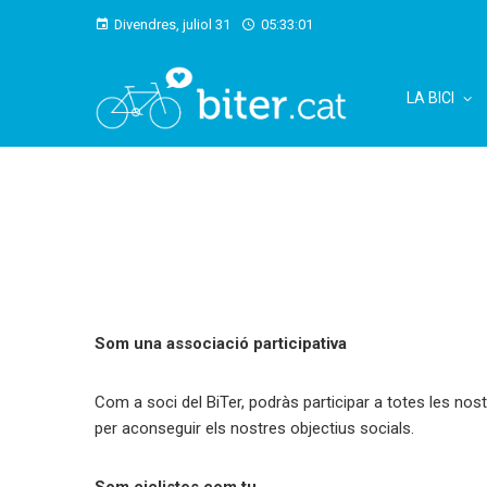
Divendres, juliol 31
05:33:01
LA BICI
Som una associació participativa
Com a soci del BiTer, podràs participar a totes les nostr
per aconseguir els nostres objectius socials.