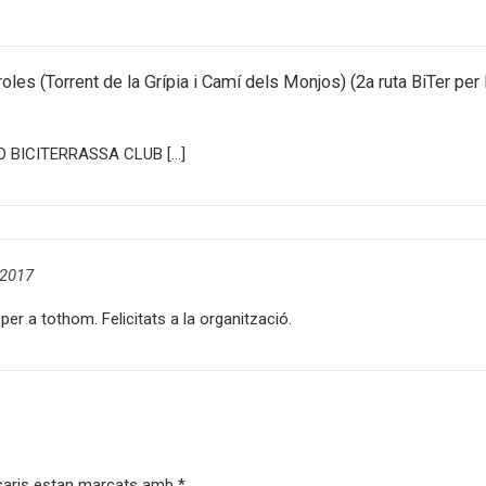
les (Torrent de la Grípia i Camí dels Monjos) (2a ruta BiTer per 
IO BICITERRASSA CLUB […]
 2017
er a tothom. Felicitats a la organització.
saris estan marcats amb
*