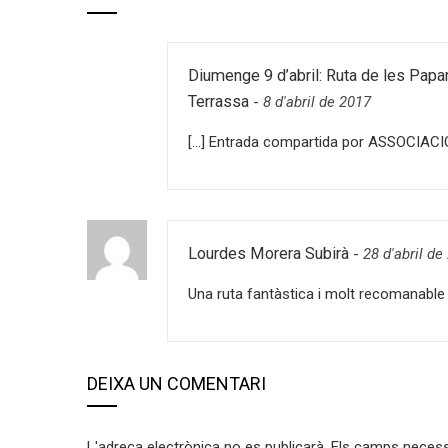
Diumenge 9 d’abril: Ruta de les Paparo
Terrassa
-
8 d'abril de 2017
[…] Entrada compartida por ASSOCIAC
Lourdes Morera Subirà
-
28 d'abril de
Una ruta fantàstica i molt recomanable p
DEIXA UN COMENTARI
L'adreça electrònica no es publicarà.
Els camps neces