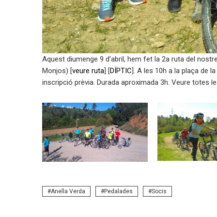
Aquest diumenge 9 d’abril, hem fet la 2a ruta del nostre
Monjos) [
veure ruta
] [
DÍPTIC
]. A les 10h a la plaça de l
inscripció prèvia. Durada aproximada 3h. Veure totes l
Anella Verda
Pedalades
Socis