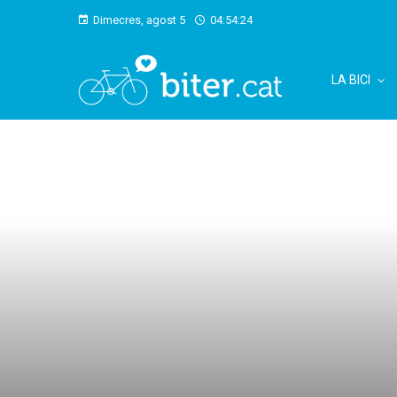
Dimecres, agost 5
04:54:25
LA BICI