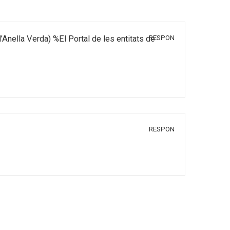
RESPON
l’Anella Verda) %El Portal de les entitats de
RESPON