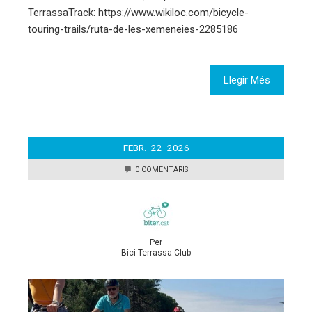
TerrassaTrack: https://www.wikiloc.com/bicycle-
touring-trails/ruta-de-les-xemeneies-2285186
Llegir Més
FEBR.
22
2026
0 COMENTARIS
Per
Bici Terrassa Club