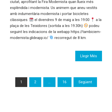
ciutat, aprofitant la Fira Modernista quan llueix més
esplèndida i modernista. Us animem que aneu vestits
amb indumentària modernista i portar bicicletes
clàssiques.
el divendres 9 de maig a les 19:00
a la
plaça de les Teixidores (sortida a les 19.30h)
podeu
seguint les indicacions de la webapp https://tambiciem-
modernista.glideapp.io/
recorregut de 8 km.
Llegir Més
Paginació
1
2
…
16
Següent
de
les