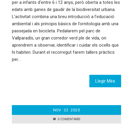
per a infants d’entre 6 i 12 anys, però oberta a totes les
edats amb ganes de gaudir de la biodiversitat urbana.
L’activitat combina una breu introducció a l’educació
ambiental i als principis bàsics de l’ornitologia amb una
passejada en bicicleta. Pedalarem pel parc de
Vallparadís, un gran corredor verd ple de vida, on
aprendrem a observar, identificar i cuidar els ocells que
hi habiten. Durant el recorregut farem tallers pràctics
per…
Llegir Més
NOV.
22
2025
0 COMENTARIS