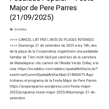
Major de Pere Parres
(21/09/2025)
Sortides
>>>> CANCEL·LAT PER L'AVÍS DE PLUGES INTENSES
<<<< Diumenge 21 de setembre de 2025 a les 18h, des
de la plaça de la Cooperativa, organitzem una pedalada
familiar de 7 km molt fàcil pel carril bici de la carretera
de Matadepera i els camins de l'Anella Verda. Enllaç a la
ruta: https://es.wikiloc.com/wikiloc/spatialArtifacts.do?
event=setCurrentSpatialArtifact&id=214060075 Aquí
trobareu el programa de la Festa Major de Pere Parres:
https://avvpereparres.wordpress.com/festa-major-
2025/programa-festa-major-2025/#diumenge-21-de-
setembre