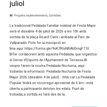
juliol
Propers esdeveniments
,
Sortides
La tradicional Pedalada Familiar matinal de Festa Major
serà el dissabte 4 de juliol de 2026 a les 10h amb
sortida de la plaça Ricard Camí i arribada al Parc de
Vallparadís. Pots fer la inscripció en
línia aquí: https://forms.gle/9sK7RtsNRAbDrngF7 El
BiTer col·laborem amb aquesta Pedalada, que organitza
el Servei d’Esports de l’Ajuntament de Terrassa.Al
vespre farem la nostra Pedalada Nocturna, aquí
trobaràs la informació: Pedalada Nocturna de Festa
Major 2026 (dissabte 4 de juliol) - biter.cat La Pedalada
Popular tindrà un recorregut aproximat de 6 km i està
oberta a participants detotes les edats. Punt de
trobadaLa sortida es farà des de la…