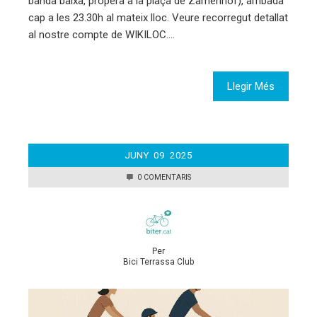
banda baixa, propera a la plaça de Zamenhof), arribada
cap a les 23.30h al mateix lloc. Veure recorregut detallat
al nostre compte de WIKILOC.…
Llegir Més
JUNY
09
2025
0 COMENTARIS
Per
Bici Terrassa Club