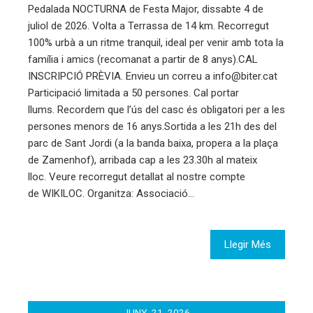
Pedalada NOCTURNA de Festa Major, dissabte 4 de
juliol de 2026. Volta a Terrassa de 14 km. Recorregut
100% urbà a un ritme tranquil, ideal per venir amb tota la
família i amics (recomanat a partir de 8 anys).CAL
INSCRIPCIÓ PRÈVIA. Envieu un correu a info@biter.cat
Participació limitada a 50 persones. Cal portar
llums. Recordem que l’ús del casc és obligatori per a les
persones menors de 16 anys.Sortida a les 21h des del
parc de Sant Jordi (a la banda baixa, propera a la plaça
de Zamenhof), arribada cap a les 23.30h al mateix
lloc. Veure recorregut detallat al nostre compte
de WIKILOC. Organitza: Associació…
Llegir Més
JUNY
21
2026