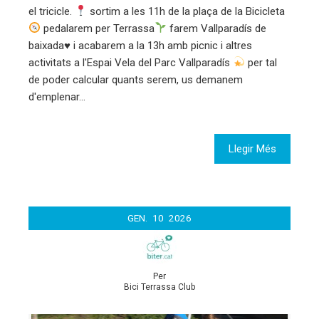
el tricicle.
sortim a les 11h de la plaça de la Bicicleta
pedalarem per Terrassa
farem Vallparadís de
baixada
♥️
i acabarem a la 13h amb picnic i altres
activitats a l'Espai Vela del Parc Vallparadís
per tal
de poder calcular quants serem, us demanem
d'emplenar…
Llegir Més
GEN.
10
2026
Per
Bici Terrassa Club