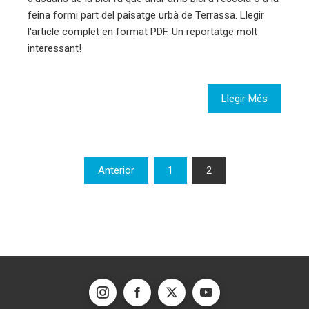
feina formi part del paisatge urbà de Terrassa. Llegir
l'article complet en format PDF. Un reportatge molt
interessant!
Llegir Més
Paginació
Anterior
1
2
de
les
entrades