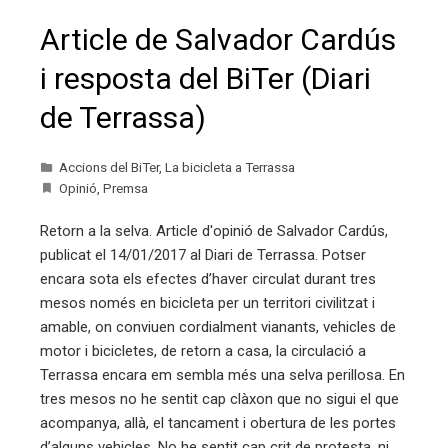
Article de Salvador Cardús
i resposta del BiTer (Diari
de Terrassa)
Accions del BiTer
,
La bicicleta a Terrassa
Opinió
,
Premsa
Retorn a la selva. Article d'opinió de Salvador Cardús,
publicat el 14/01/2017 al Diari de Terrassa. Potser
encara sota els efectes d’haver circulat durant tres
mesos només en bicicleta per un territori civilitzat i
amable, on conviuen cordialment vianants, vehicles de
motor i bicicletes, de retorn a casa, la circulació a
Terrassa encara em sembla més una selva perillosa. En
tres mesos no he sentit cap clàxon que no sigui el que
acompanya, allà, el tancament i obertura de les portes
d’alguns vehicles. No he sentit cap crit de protesta, ni