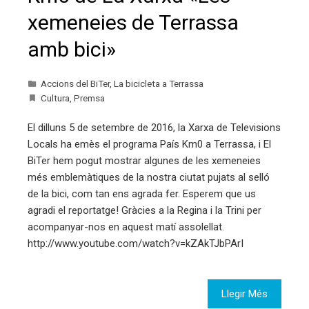
xemeneies de Terrassa
amb bici»
Accions del BiTer
,
La bicicleta a Terrassa
Cultura
,
Premsa
El dilluns 5 de setembre de 2016, la Xarxa de Televisions
Locals ha emès el programa País Km0 a Terrassa, i El
BiTer hem pogut mostrar algunes de les xemeneies
més emblemàtiques de la nostra ciutat pujats al selló
de la bici, com tan ens agrada fer. Esperem que us
agradi el reportatge! Gràcies a la Regina i la Trini per
acompanyar-nos en aquest matí assolellat.
http://www.youtube.com/watch?v=kZAkTJbPArI
Llegir Més