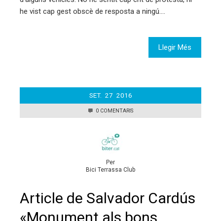
he vist cap gest obscè de resposta a ningú.…
Llegir Més
SET.
27
2016
0 COMENTARIS
Per
Bici Terrassa Club
Article de Salvador Cardús
«Monument als bons