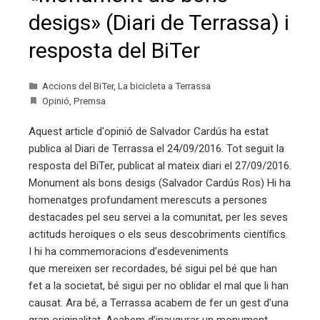
desigs» (Diari de Terrassa) i
resposta del BiTer
Accions del BiTer
,
La bicicleta a Terrassa
Opinió
,
Premsa
Aquest article d'opinió de Salvador Cardús ha estat
publica al Diari de Terrassa el 24/09/2016. Tot seguit la
resposta del BiTer, publicat al mateix diari el 27/09/2016.
Monument als bons desigs (Salvador Cardús Ros) Hi ha
homenatges profundament merescuts a persones
destacades pel seu servei a la comunitat, per les seves
actituds heroiques o els seus descobriments científics.
I hi ha commemoracions d’esdeveniments
que mereixen ser recordades, bé sigui pel bé que han
fet a la societat, bé sigui per no oblidar el mal que li han
causat. Ara bé, a Terrassa acabem de fer un gest d’una
gran originalitat. Acabem d’inaugurar un monument