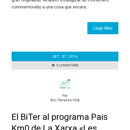
commemoratiu a una cosa que encara…
Llegir Més
SET.
07
2016
0 COMENTARIS
Per
Bici Terrassa Club
El BiTer al programa Pais
Km0 de La Xarxa «Les