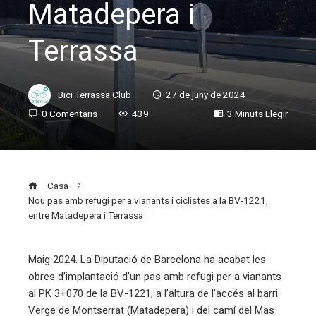
Matadepera i
Terrassa
Bici Terrassa Club
27 de juny de 2024
0 Comentaris
439
3 Minuts Llegir
Casa
Nou pas amb refugi per a vianants i ciclistes a la BV-1221,
entre Matadepera i Terrassa
Maig 2024. La Diputació de Barcelona ha acabat les
obres d’implantació d’un pas amb refugi per a vianants
ebook
al PK 3+070 de la BV-1221, a l’altura de l’accés al barri
Verge de Montserrat (Matadepera) i del camí del Mas