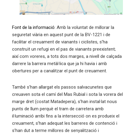
Font de la informació
: Amb la voluntat de millorar la
seguretat viària en aquest punt de la BV-1221 i de
facilitar el creuament de vianants i ciclistes, s’ha
construït un refugi en el pas de vianants preexistent;
així com voreres, a tots dos marges, a nivell de calçada
darrere la barrera metàl·lica que ja hi havia i amb
obertures per a canalitzar el punt de creuament.
També s’han allargat els passos salvacunetes que
creuaven sota el camí del Mas Rubial i sota la vorera del
marge dret (costat Matadepera), s’han instal·lat nous
punts de llum perquè el tram de carretera amb
il·luminació arribi fins a la intersecció on es produeix el
creuament, s’han adequat les barreres de contenció i
s’han dut a terme millores de senyalització i