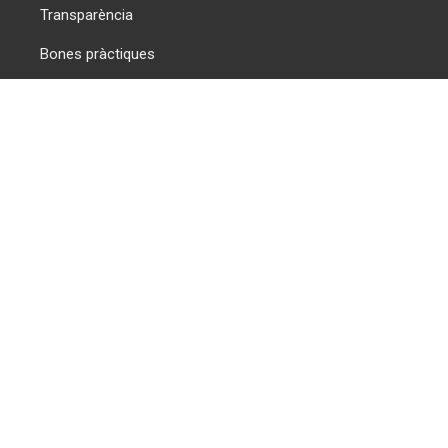
Transparència
Bones pràctiques
Documentació
Serveis del BiTer
On trobar-nos
Tots als dijous a les 20h a la Plaça de les
Texidores.
Envia'ns un e-mail
info@biter.cat
Associació BiciTerrassa Club © 2026. Tots els drets reservats.
Dissenyat, allotjat i amb la tecnologia de
Pro Amperos ®