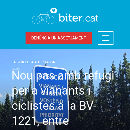
DENÚNCIA UN ASSETJAMENT
LA BICICLETA A TERRASSA
Nou pas amb refugi
per a vianants i
ciclistes a la BV-
1221, entre