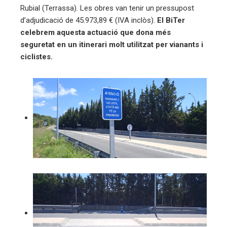
ter
Rubial (Terrassa). Les obres van tenir un pressupost
d’adjudicació de 45.973,89 € (IVA inclòs).
El BiTer
celebrem aquesta actuació que dona més
edIn
seguretat en un itinerari molt utilitzat per vianants i
ciclistes.
erest
mbleupon
eu
trònic