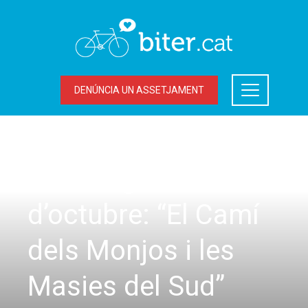
DENÚNCIA UN ASSETJAMENT
SORTIDES
Diumenge 14
d’octubre: “El Camí
dels Monjos i les
Masies del Sud”