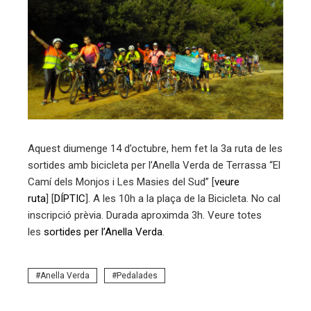
ebook
ter
edIn
erest
Aquest diumenge 14 d’octubre, hem fet la 3a ruta de les
mbleupon
sortides amb bicicleta per l’Anella Verda de Terrassa “El
Camí dels Monjos i Les Masies del Sud” [
veure
eu
ruta
] [
DÍPTIC
]. A les 10h a la plaça de la Bicicleta. No cal
inscripció prèvia. Durada aproximda 3h. Veure totes
trònic
les
sortides per l’Anella Verda
.
Anella Verda
Pedalades