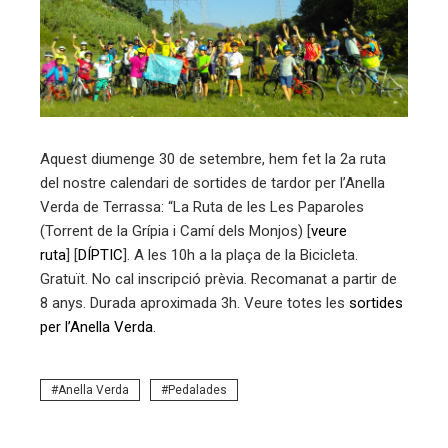
ebook
ter
edIn
Aquest diumenge 30 de setembre, hem fet la 2a ruta
del nostre calendari de sortides de tardor per l’Anella
erest
Verda de Terrassa: “La Ruta de les Les Paparoles
(Torrent de la Grípia i Camí dels Monjos) [
veure
mbleupon
ruta
] [
DÍPTIC
]. A les 10h a la plaça de la Bicicleta.
Gratuït. No cal inscripció prèvia. Recomanat a partir de
eu
8 anys. Durada aproximada 3h. Veure totes les
sortides
per l’Anella Verda
.
trònic
Anella Verda
Pedalades