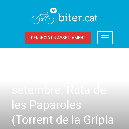
DENÚNCIA UN ASSETJAMENT
SORTIDES
Diumenge 30 de
setembre: Ruta de
les Paparoles
(Torrent de la Grípia