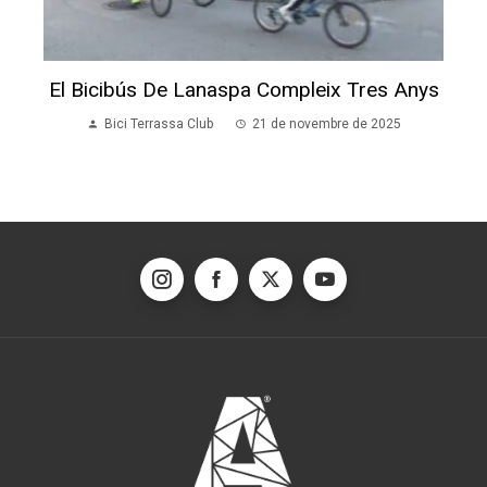
Club.
Descobreix més sobre Pro Amperos ®
Enllaços d'interès
Avís legal
Transparència
Bones pràctiques
Documentació
Serveis del BiTer
On trobar-nos
Tots als dijous a les 20h a la Plaça de les
Texidores.