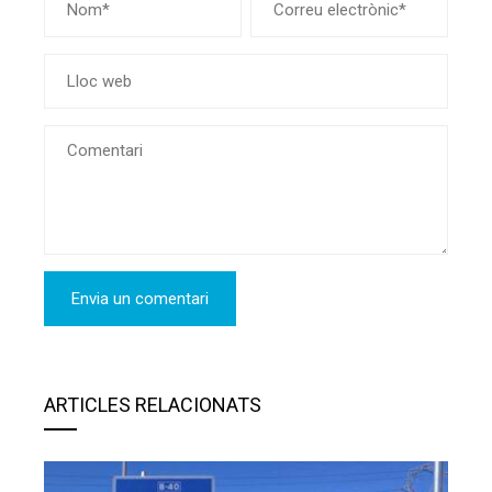
Ja És Obert El Carril Pedalable De 3 Km
Entre Viladecavalls I El Roc Blanc
Bici Terrassa Club
20 de maig de 2026