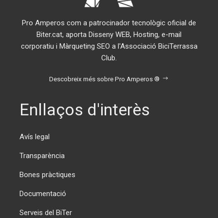
Envia'ns un e-mail
info@biter.cat
Associació BiciTerrassa Club © 2026. Tots els drets reservats.
Dissenyat, allotjat i amb la tecnologia de
Pro Amperos ®