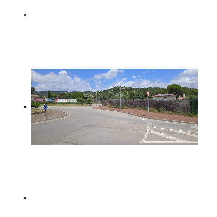
Per Bici Terrassa Club
POST ANTERIOR
Pedalada Nocturna de Festa
Major 2024 (dissabte 29
de juny)
SEGÜENT POST
XXXV PEDALADA POPULAR