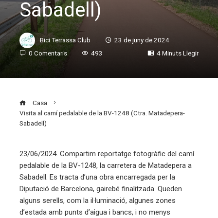
Sabadell)
Bici Terrassa Club
23 de juny de 2024
0 Comentaris
493
4 Minuts Llegir
Casa
Visita al camí pedalable de la BV-1248 (Ctra. Matadepera-
Sabadell)
23/06/2024. Compartim reportatge fotogràfic del camí
pedalable de la BV-1248, la carretera de Matadepera a
ebook
Sabadell. Es tracta d’una obra encarregada per la
Diputació de Barcelona, gairebé finalitzada. Queden
ter
alguns serells, com la il·luminació, algunes zones
d’estada amb punts d’aigua i bancs, i no menys