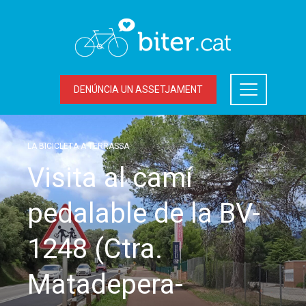
DENÚNCIA UN ASSETJAMENT
LA BICICLETA A TERRASSA
Visita al camí
pedalable de la BV-
1248 (Ctra.
Matadepera-