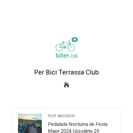
DE FESTA MAJOR
DEIXA UN COMENTARI
L'adreça electrònica no es publicarà.
Els camps
necessaris estan marcats amb
*
Salvar el meu nom, correu electrònic i el lloc web en
aquest navegador per a la propera vegada que
m'comentari.