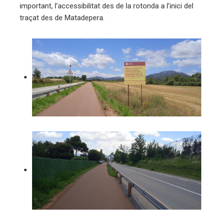
important, l’accessibilitat des de la rotonda a l’inici del
edIn
traçat des de Matadepera.
erest
mbleupon
eu
trònic