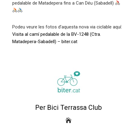
pedalable de Matadepera fins a Can Déu (Sabadell)
erest
mbleupon
Podeu veure les fotos d’aquesta nova via ciclable aquí:
Visita al camí pedalable de la BV-1248 (Ctra.
eu
Matadepera-Sabadell) – biter.cat
trònic
Per Bici Terrassa Club