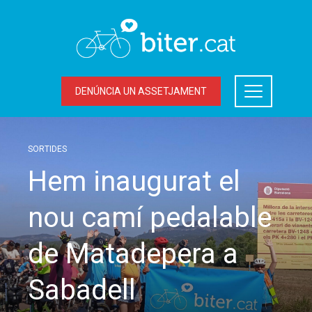
DENÚNCIA UN ASSETJAMENT
SORTIDES
Hem inaugurat el
nou camí pedalable
de Matadepera a
Sabadell