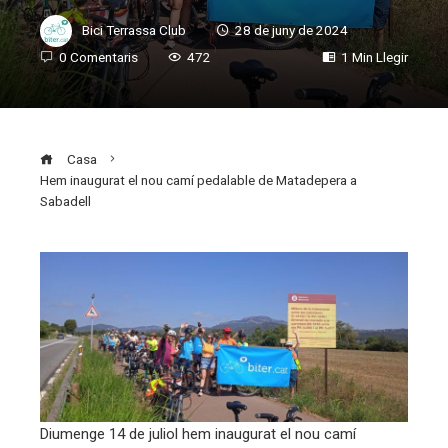
Bici Terrassa Club
28 de juny de 2024
0 Comentaris
472
1 Min Llegir
Casa
Hem inaugurat el nou camí pedalable de Matadepera a
Sabadell
ebook
ter
edIn
Diumenge 14 de juliol hem inaugurat el nou camí