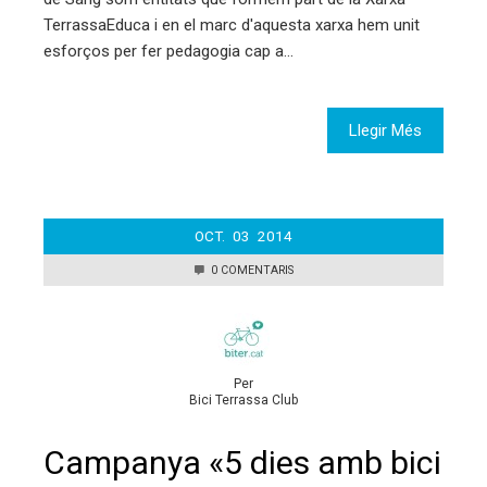
TerrassaEduca i en el marc d'aquesta xarxa hem unit
esforços per fer pedagogia cap a…
Llegir Més
OCT.
03
2014
0 COMENTARIS
Per
Bici Terrassa Club
Campanya «5 dies amb bici