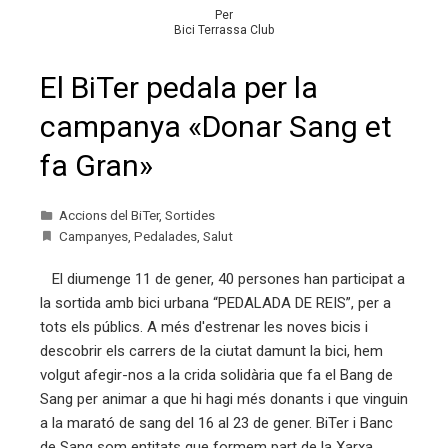
Per
Bici Terrassa Club
El BiTer pedala per la
campanya «Donar Sang et
fa Gran»
Accions del BiTer
,
Sortides
Campanyes
,
Pedalades
,
Salut
El diumenge 11 de gener, 40 persones han participat a
la sortida amb bici urbana “PEDALADA DE REIS”, per a
tots els públics. A més d'estrenar les noves bicis i
descobrir els carrers de la ciutat damunt la bici, hem
volgut afegir-nos a la crida solidària que fa el Bang de
Sang per animar a que hi hagi més donants i que vinguin
a la marató de sang del 16 al 23 de gener. BiTer i Banc
de Sang som entitats que formem part de la Xarxa