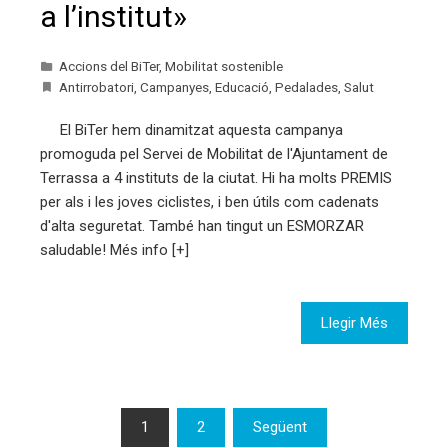
a l’institut»
Accions del BiTer
,
Mobilitat sostenible
Antirrobatori
,
Campanyes
,
Educació
,
Pedalades
,
Salut
El BiTer hem dinamitzat aquesta campanya
promoguda pel Servei de Mobilitat de l'Ajuntament de
Terrassa a 4 instituts de la ciutat. Hi ha molts PREMIS
per als i les joves ciclistes, i ben útils com cadenats
d'alta seguretat. També han tingut un ESMORZAR
saludable! Més info [+]
Llegir Més
Paginació
1
2
Següent