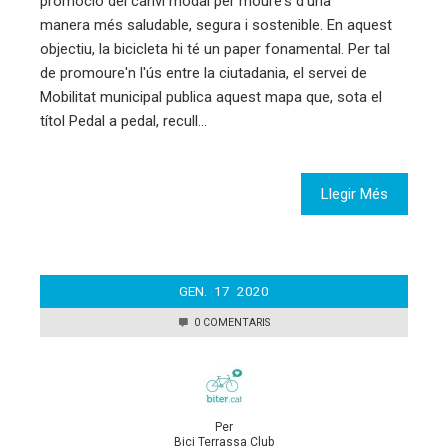
promoció del canvi modal per moure's d'una
manera més saludable, segura i sostenible. En aquest
objectiu, la bicicleta hi té un paper fonamental. Per tal
de promoure'n l'ús entre la ciutadania, el servei de
Mobilitat municipal publica aquest mapa que, sota el
títol Pedal a pedal, recull…
Llegir Més
GEN.
17
2020
0 COMENTARIS
Per
Bici Terrassa Club