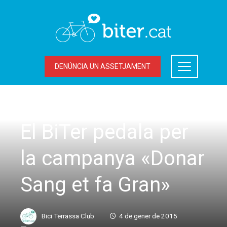
DENÚNCIA UN ASSETJAMENT
ACCIONS DEL BITER
,
SORTIDES
El BiTer pedala per
la campanya «Donar
Sang et fa Gran»
Bici Terrassa Club
4 de gener de 2015