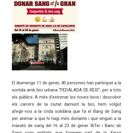
eu
trònic
El diumenge 11 de gener, 40 persones han participat a la
sortida amb bici urbana “PEDALADA DE REIS”, per a tots
els públics. A més d’estrenar les noves bicis i descobrir
els carrers de la ciutat damunt la bici, hem volgut
afegir-nos a la crida solidària que fa el Bang de Sang
per animar a que hi hagi més donants i que vinguin a la
marató de sang del 16 al 23 de gener. BiTer i Banc de
Sang som entitats que formem part de la Xarxa