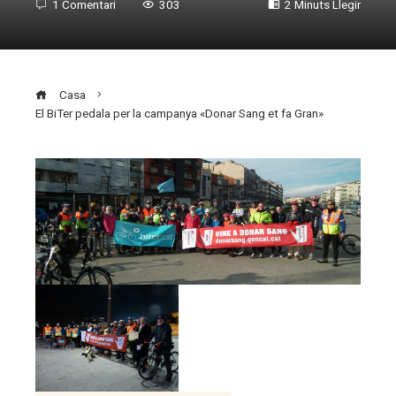
1 Comentari
303
2 Minuts Llegir
Casa
El BiTer pedala per la campanya «Donar Sang et fa Gran»
ebook
ter
edIn
erest
mbleupon