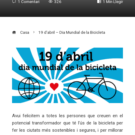
1 Comentari
326
1 Min Llegir
Casa
19 d’abril – Dia Mundial de la Bicicleta
ebook
ter
edIn
erest
Avui felicitem a totes les persones que creuen en el
potencial transformador que té l’ús de la bicicleta per
mbleupon
fer les ciutats més sostenibles i segures, i per millorar