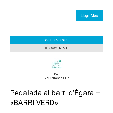
Llegir Més
OCT.
25
2023
0 COMENTARIS
Per
Bici Terrassa Club
Pedalada al barri d’Ègara –
«BARRI VERD»