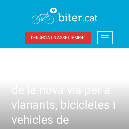
DENÚNCIA UN ASSETJAMENT
UNCATEGORIZED
Comencen les obres
de la nova via per a
vianants, bicicletes i
vehicles de