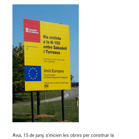
ebook
ter
edIn
erest
mbleupon
eu
trònic
Avui, 15 de juny, s’inicien les obres per construir la