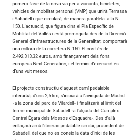
primera fase de la nova via per a vianants, bicicletes,
vehicles de mobilitat personal (VMP) que unirà Terrassa
i Sabadell i que circularà, de manera paral·lela, a la N-
150. L’actuació, que figura dins el Pla Específic de
Mobilitat del Vallès i està promoguda des de la Direcció
General d’Infraestructures de la Generalitat, comportarà
una millora de la carretera N-150. El cost és de
2.492.313,32 euros, amb finançament dels fons
europeus Next Generation, i el termini d’execució és
d’uns vuit mesos.
El projecte constructiu d’aquest camí pedalable
interurbà, d’uns 2,5 km, s’iniciarà a l’avinguda de Madrid
-a la zona del parc de Vilardell- i finalitzarà al límit del
terme municipal de Sabadell -a l’alçada del Complex
Central Ègara dels Mossos d’Esquadra-. Des d’allà
enllaçarà amb l’itinerari pedalable similar, procedent de
Sabadell, del que no es coneix la data d’inici de les