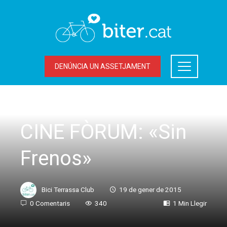
DENÚNCIA UN ASSETJAMENT
ACCIONS DEL BITER
CINE FÒRUM: «Sin
Frenos»
Bici Terrassa Club
19 de gener de 2015
0 Comentaris
340
1 Min Llegir