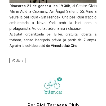
trònic
Centre Cívic
Dimecres 21 de gener a les 19.30h
, al
Maria Aulèlia Capmany, Av. Àngel Sallent, 55. Vine a
veure la pel·licula
«Sin Frenos». Una pel·lícula d’acció
ambientada a Nova York amb la bici com a
protagonista. Velocitat, adrenalina i «fixies».
Activitat organitzada pel BiTer, gratuïta, oberta a
tothom, sense inscripció prèvia (a partir de 7 anys).
Agraïm la col·laboració de
Vimediaclub Cine
.
Cultura
Per Bici Terrassa Club