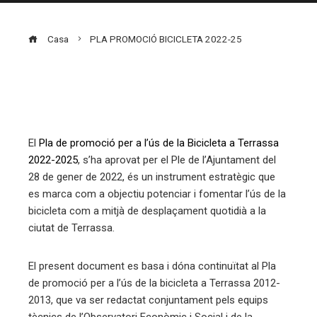
Casa
PLA PROMOCIÓ BICICLETA 2022-25
ebook
El
Pla de promoció per a l’ús de la Bicicleta a Terrassa
ter
2022-2025
, s’ha aprovat per el Ple de l’Ajuntament del
28 de gener de 2022, és un instrument estratègic que
edIn
es marca com a objectiu potenciar i fomentar l’ús de la
bicicleta com a mitjà de desplaçament quotidià a la
erest
ciutat de Terrassa.
mbleupon
El present document es basa i dóna continuïtat al Pla
de promoció per a l’ús de la bicicleta a Terrassa 2012-
eu
2013, que va ser redactat conjuntament pels equips
tècnics de l’Observatori Econòmic i Social i de la