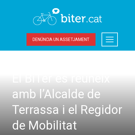
DENÚNCIA UN ASSETJAMENT
ACCIONS DEL BITER
,
LA BICICLETA A TERRASSA
El BiTer es reuneix
amb l’Alcalde de
Terrassa i el Regidor
de Mobilitat