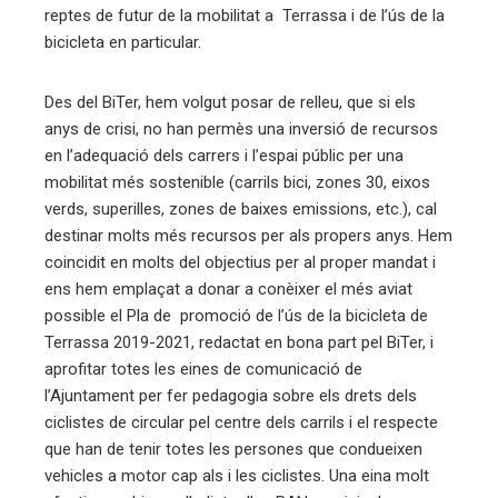
reptes de futur de la mobilitat a Terrassa i de l’ús de la
erest
bicicleta en particular.
mbleupon
Des del BiTer, hem volgut posar de relleu, que si els
anys de crisi, no han permès una inversió de recursos
eu
en l’adequació dels carrers i l’espai públic per una
trònic
mobilitat més sostenible (carrils bici, zones 30, eixos
verds, superilles, zones de baixes emissions, etc.), cal
destinar molts més recursos per als propers anys. Hem
coincidit en molts del objectius per al proper mandat i
ens hem emplaçat a donar a conèixer el més aviat
possible el Pla de promoció de l’ús de la bicicleta de
Terrassa 2019-2021, redactat en bona part pel BiTer, i
aprofitar totes les eines de comunicació de
l’Ajuntament per fer pedagogia sobre els drets dels
ciclistes de circular pel centre dels carrils i el respecte
que han de tenir totes les persones que condueixen
vehicles a motor cap als i les ciclistes. Una eina molt