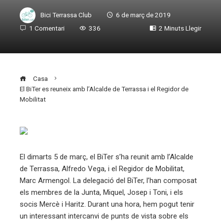
Bici Terrassa Club
6 de març de 2019
1 Comentari
336
2 Minuts Llegir
Casa
El BiTer es reuneix amb l’Alcalde de Terrassa i el Regidor de
Mobilitat
ebook
El dimarts 5 de març, el BiTer s’ha reunit amb l’Alcalde
de Terrassa, Alfredo Vega, i el Regidor de Mobilitat,
ter
Marc Armengol. La delegació del BiTer, l’han composat
els membres de la Junta, Miquel, Josep i Toni, i els
edIn
socis Mercè i Haritz. Durant una hora, hem pogut tenir
un interessant intercanvi de punts de vista sobre els