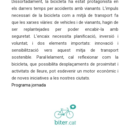
Dissortadament, la bicicleta ha estat protagonista en
els darrers temps per accidents amb vianants. L’impuls
erest
necessari de la bicicleta com a mitjà de transport fa
que les xarxes viàries: de vehicles i de vianants, hagin de
mbleupon
ser replantejades per poder encabir-la amb
seguretat. L’encaix necessita planificació, inversió i
eu
voluntat; i dos elements importats: innovació i
sensibilització vers aquest mitja de transport
trònic
sostenible. Paral·lelament, cal reflexionar com la
bicicleta, que possibilita desplaçaments de proximitat i
activitats de lleure, pot esdevenir un motor econòmic i
de noves iniciatives a les nostres ciutats.
Programa jornada