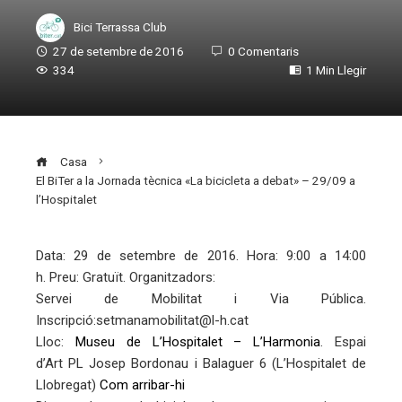
Bici Terrassa Club
27 de setembre de 2016
0 Comentaris
334
1 Min Llegir
Casa
El BiTer a la Jornada tècnica «La bicicleta a debat» – 29/09 a
l’Hospitalet
Data: 29 de setembre de 2016. Hora: 9:00 a 14:00
h. Preu: Gratuït. Organitzadors:
ebook
Servei de Mobilitat i Via Pública.
Inscripció:setmanamobilitat@l-h.cat
ter
Lloc:
Museu de L’Hospitalet – L’Harmonia
. Espai
d’Art PL Josep Bordonau i Balaguer 6 (L’Hospitalet de
Llobregat)
Com arribar-hi
edIn