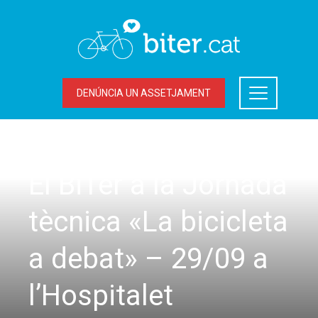
DENÚNCIA UN ASSETJAMENT
UNCATEGORIZED
El BiTer a la Jornada
tècnica «La bicicleta
a debat» – 29/09 a
l’Hospitalet