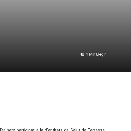
1 Min Llegir
iTer hem participat a la d’entitats de Salut de Terrassa,