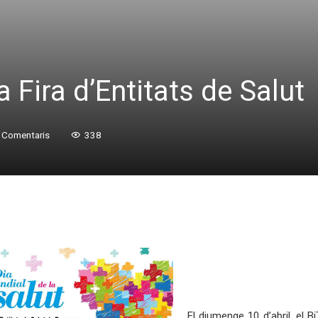
la Fira d’Entitats de Salut
 Comentaris
338
El diumenge 10 d’abril, el B