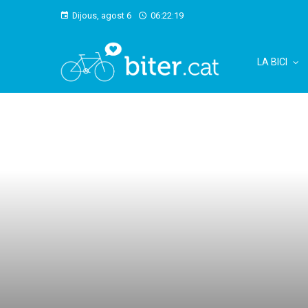
Dijous, agost 6
06:22:20
LA BICI