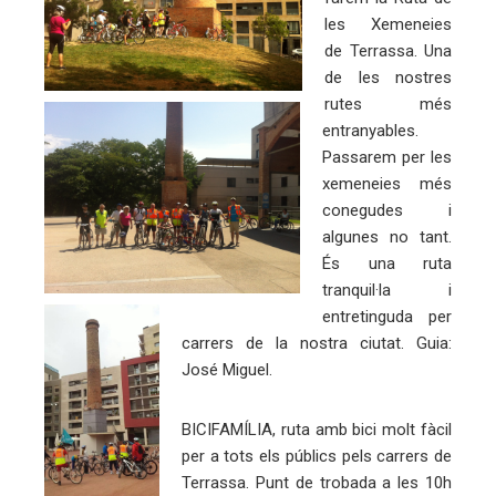
ter
les Xemeneies
de Terrassa. Una
edIn
de les nostres
rutes més
entranyables.
erest
Passarem per les
xemeneies més
mbleupon
conegudes i
algunes no tant.
eu
És una ruta
tranquil·la i
trònic
entretinguda per
carrers de la nostra ciutat. Guia:
José Miguel.
BICIFAMÍLIA, ruta amb bici molt fàcil
per a tots els públics pels carrers de
Terrassa. Punt de trobada a les 10h