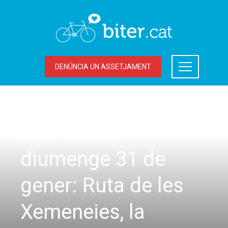
DENÚNCIA UN ASSETJAMENT
SORTIDES
BiciFamília –
diumenge 31 de
gener: Ruta de les
Xemeneies, la