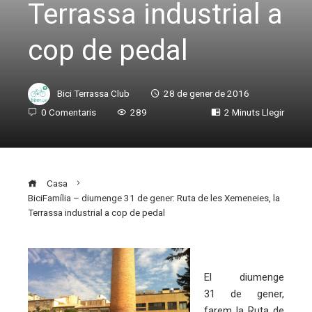
Terrassa industrial a
cop de pedal
Bici Terrassa Club
28 de gener de 2016
0 Comentaris
289
2 Minuts Llegir
Casa
BiciFamília – diumenge 31 de gener: Ruta de les Xemeneies, la
Terrassa industrial a cop de pedal
El diumenge
ebook
31 de gener,
farem la Ruta de