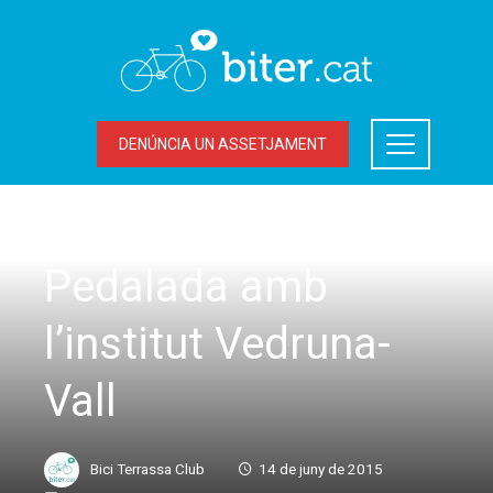
DENÚNCIA UN ASSETJAMENT
SORTIDES
Pedalada amb
l’institut Vedruna-
Vall
Bici Terrassa Club
14 de juny de 2015