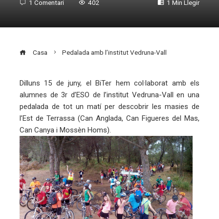
1 Comentari
402
1 Min Llegir
Casa
Pedalada amb l’institut Vedruna-Vall
Dilluns 15 de juny, el BiTer hem col·laborat amb els
alumnes de 3r d’ESO de l’institut Vedruna-Vall en una
ebook
pedalada de tot un matí per descobrir les masies de
l’Est de Terrassa (Can Anglada, Can Figueres del Mas,
ter
Can Canya i Mossèn Homs).
edIn
erest
mbleupon