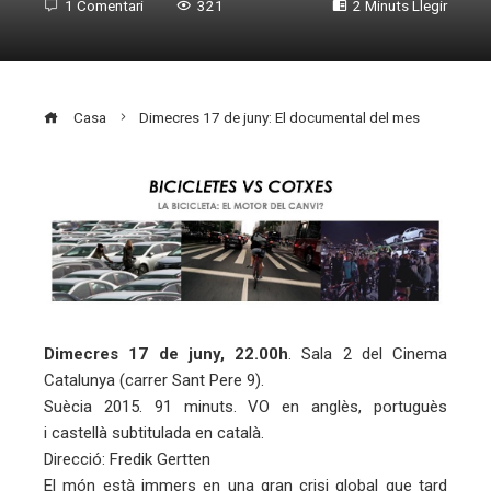
1 Comentari
321
2 Minuts Llegir
Casa
Dimecres 17 de juny: El documental del mes
ebook
ter
edIn
Dimecres 17 de juny, 22.00h
. Sala 2 del Cinema
Catalunya (carrer Sant Pere 9).
erest
Suècia 2015. 91 minuts. VO en anglès, portuguès
i castellà subtitulada en català.
Direcció: Fredik Gertten
mbleupon
El món està immers en una gran crisi global que tard