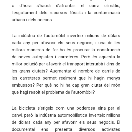
o d’hora s’haurà d’afrontar: el canvi climàtic,
eu
l’esgotament dels recursos fòssils i la contaminació
trònic
urbana i dels oceans.
La indústria de l’automòbil inverteix milions de dòlars
cada any per afavorir els seus negocis, i una de les
millors maneres de fer-ho és procurar la construcció
de noves autopistes i carreteres. Però és aquesta la
millor solució per afavorir el transport interurbà i dins de
les grans ciutats? Augmentar el nombre de carrils de
les carreteres permet realment que hi hagin menys
embussos? Per què no hi ha cap gran ciutat del món
que hagi resolt el problema de l’automòbil?
La bicicleta s’erigeix com una poderosa eina per al
canvi, però la indústria automobilística inverteix milions
de dòlars cada any per afavorir els seus negocis. El
documental ens presenta diversos activistes