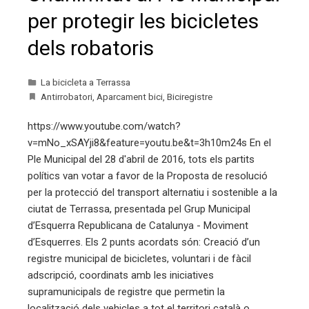
per protegir les bicicletes
dels robatoris
La bicicleta a Terrassa
Antirrobatori
,
Aparcament bici
,
Biciregistre
https://www.youtube.com/watch?
v=mNo_xSAYji8&feature=youtu.be&t=3h10m24s En el
Ple Municipal del 28 d'abril de 2016, tots els partits
polítics van votar a favor de la Proposta de resolució
per la protecció del transport alternatiu i sostenible a la
ciutat de Terrassa, presentada pel Grup Municipal
d’Esquerra Republicana de Catalunya - Moviment
d’Esquerres. Els 2 punts acordats són: Creació d’un
registre municipal de bicicletes, voluntari i de fàcil
adscripció, coordinats amb les iniciatives
supramunicipals de registre que permetin la
localització dels vehicles a tot el territori català o