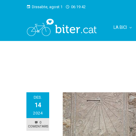
Dissabte, agost 1
06:19:44
LA BICI
DES.
14
2024
0
COMENTARIS