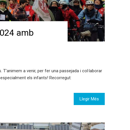
2024 amb
 T’animem a venir, per fer una passejada i col·laborar
, especialment els infants! Recorregut:
Llegir Més