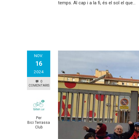
temps. Al cap i a la fi, és el sol el que…
NOV.
16
2024
0
COMENTARIS
Per
Bici Terrassa
Club