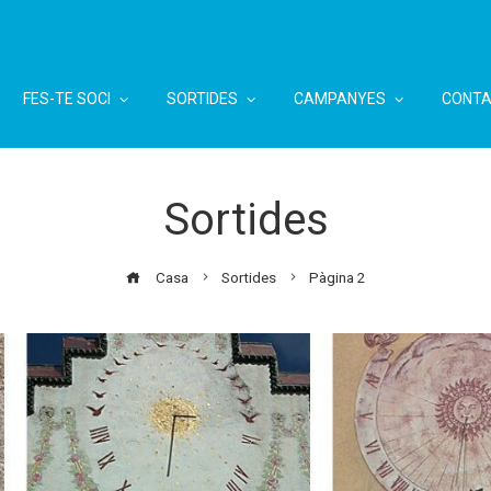
FES-TE SOCI
SORTIDES
CAMPANYES
CONTA
Sortides
Casa
Sortides
Pàgina 2