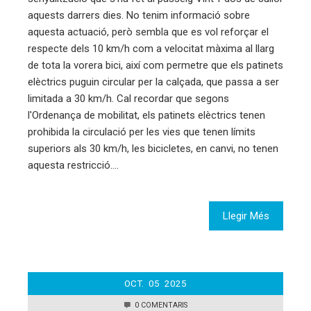
aquests darrers dies. No tenim informació sobre
aquesta actuació, però sembla que es vol reforçar el
respecte dels 10 km/h com a velocitat màxima al llarg
de tota la vorera bici, així com permetre que els patinets
elèctrics puguin circular per la calçada, que passa a ser
limitada a 30 km/h. Cal recordar que segons
l'Ordenança de mobilitat, els patinets elèctrics tenen
prohibida la circulació per les vies que tenen límits
superiors als 30 km/h, les bicicletes, en canvi, no tenen
aquesta restricció.…
Llegir Més
OCT.
05
2025
0 COMENTARIS