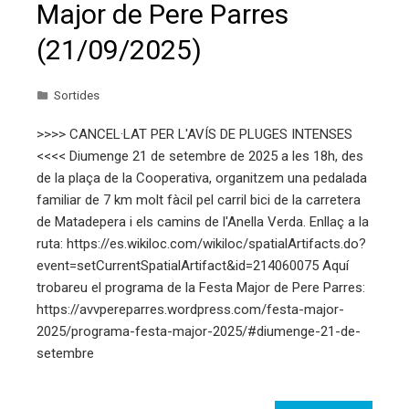
Major de Pere Parres
(21/09/2025)
Sortides
>>>> CANCEL·LAT PER L'AVÍS DE PLUGES INTENSES
<<<< Diumenge 21 de setembre de 2025 a les 18h, des
de la plaça de la Cooperativa, organitzem una pedalada
familiar de 7 km molt fàcil pel carril bici de la carretera
de Matadepera i els camins de l'Anella Verda. Enllaç a la
ruta: https://es.wikiloc.com/wikiloc/spatialArtifacts.do?
event=setCurrentSpatialArtifact&id=214060075 Aquí
trobareu el programa de la Festa Major de Pere Parres:
https://avvpereparres.wordpress.com/festa-major-
2025/programa-festa-major-2025/#diumenge-21-de-
setembre