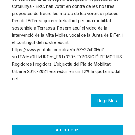
Catalunya - ERC, han votat en contra de les nostres
propostes de treure les motos de les voreres i places.
Des del BiTer seguirem treballant per una mobilitat
sostenible a Terrassa. Posem aquí el vídeo de la
intervenció de la Mita Mollet, vocal de la Junta de BiTer, i
el contingut del nostre escrit.
https://www.youtube.com/live/m5Zv22xR0Hg?
si=ffWtcxOHIzHROm_F&t=3305 EXPOSICIÓ DE MOTIUS
Regidores i regidors, L’objectiu del Pla de Mobilitat
Urbana 2016-2021 era reduir en un 12% la quota modal
del…
Llegir Més
SET.
18
2025