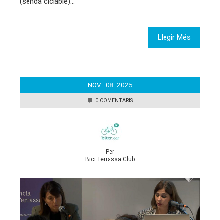
(senda ciclable)…
Llegir Més
NOV.
08
2025
0 COMENTARIS
Per
Bici Terrassa Club