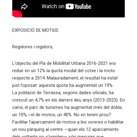
EXPOSICIÓ DE MOTIUS
Regidores i regidors,
L’objectiu del Pla de Mobilitat Urbana 2016-2021 era
reduir en un 12% la quota modal del cotxe i la moto
respecte a 2014. Malauradament, el resultat ha estat
just l’oposat: aquesta quota ha augmentat un 19%.
La població de Terrassa, segons dades oficials, ha
crescut un 4,7% en els darrers deu anys (2013-2023). En
canvi, el parc de turismes ha augmentat més del doble,
un 10%, i el de motos, un 40%. No en tenim prou?
Facilitar l’aparcament de motos a les voreres o habilitar
un nou pàrquing al centre —quan els 12 aparcaments
dels voltants no s’omplen— són mesures que,