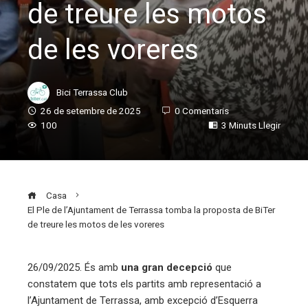
de treure les motos
de les voreres
Bici Terrassa Club
26 de setembre de 2025
0 Comentaris
100
3 Minuts Llegir
Casa
El Ple de l’Ajuntament de Terrassa tomba la proposta de BiTer
de treure les motos de les voreres
26/09/2025. És amb
una gran decepció
que
constatem que tots els partits amb representació a
ebook
l’Ajuntament de Terrassa, amb excepció d’Esquerra