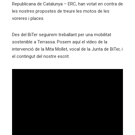
Republicana de Catalunya – ERC, han votat en contra de
ter
les nostres propostes de treure les motos de les
voreres i places.
edIn
Des del BiTer seguirem treballant per una mobilitat
sostenible a Terrassa. Posem aquí el vídeo de la
erest
intervenció de la Mita Mollet, vocal de la Junta de BiTer, i
el contingut del nostre escrit.
mbleupon
eu
trònic