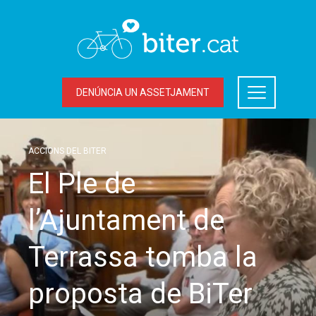
DENÚNCIA UN ASSETJAMENT
ACCIONS DEL BITER
El Ple de
l’Ajuntament de
Terrassa tomba la
proposta de BiTer