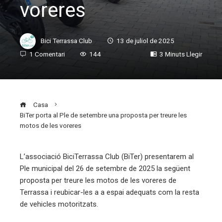
voreres
Bici Terrassa Club
13 de juliol de 2025
1 Comentari
144
3 Minuts Llegir
Casa
BiTer porta al Ple de setembre una proposta per treure les
motos de les voreres
L’associació BiciTerrassa Club (BiTer) presentarem al
Ple municipal del 26 de setembre de 2025 la següent
ebook
proposta per treure les motos de les voreres de
Terrassa i reubicar-les a a espai adequats com la resta
ter
de vehicles motoritzats.