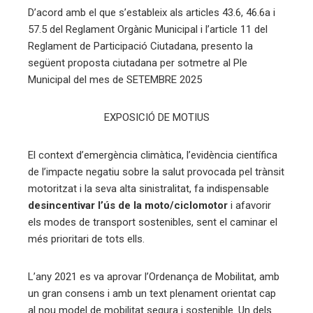
edIn
D’acord amb el que s’estableix als articles 43.6, 46.6a i
57.5 del Reglament Orgànic Municipal i l’article 11 del
Reglament de Participació Ciutadana, presento la
erest
següent proposta ciutadana per sotmetre al Ple
Municipal del mes de SETEMBRE 2025
mbleupon
EXPOSICIÓ DE MOTIUS
eu
trònic
El context d’emergència climàtica, l’evidència científica
de l’impacte negatiu sobre la salut provocada pel trànsit
motoritzat i la seva alta sinistralitat, fa indispensable
desincentivar l’ús de la moto/ciclomotor
i afavorir
els modes de transport sostenibles, sent el caminar el
més prioritari de tots ells.
L’any 2021 es va aprovar l’Ordenança de Mobilitat, amb
un gran consens i amb un text plenament orientat cap
al nou model de mobilitat segura i sostenible. Un dels