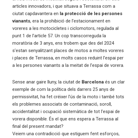
articles innovadors, i que situava a Terrassa com a
ciutat capdavantera en
la protecció de les persones
vianants
, era la prohibició de l’estacionament en
voreres a les motocicletes i ciclomotors, regulada al
punt 1 de l’article 57. Un cop transcorreguda la
moratòria de 3 anys, ens trobem que des del 2024
s’estan senyalitzant places de motos a moltes voreres
i places de Terrassa, en molts casos reduint l’espai per
a les persones vianants a la meitat de l’espai de vorera.
Sense anar gaire lluny, la ciutat de
Barcelona
és un clar
exemple de com la política dels darrers 25 anys de
permissivitat, ha fet créixer l’ús de la moto i també tots
els problemes associats de contaminació, soroll,
accidentalitat i ocupació sistemàtica de tot l’espai de
vorera disponible. És el que ens espera a Terrassa al
final del present mandat?
Veiem una contradicció que estiguem fent esforços,