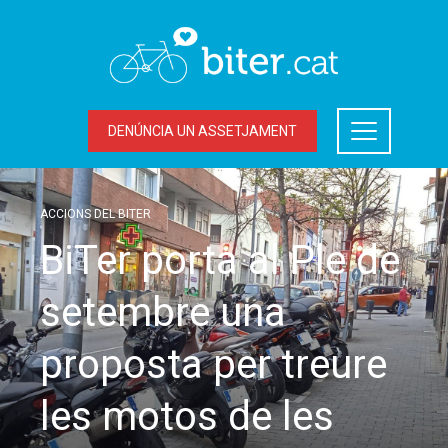
DENÚNCIA UN ASSETJAMENT
ACCIONS DEL BITER
BiTer porta al Ple de
setembre una
proposta per treure
les motos de les