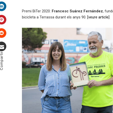
Twitter
Premi BiTer 2020:
Francesc Suárez Fernández
, fund
LinkedIn
bicicleta a Terrassa durant els anys 90.
[veure article]
Pinterest
Stumbleupon
ompartir
Correu
electrònic