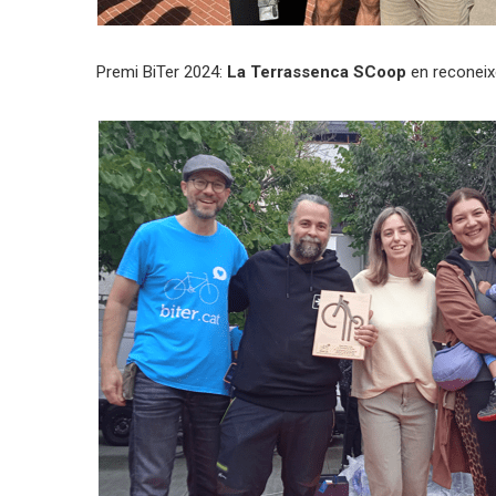
Premi BiTer 2024:
La Terrassenca SCoop
en reconeixe