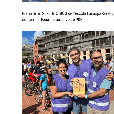
Premi BiTer 2023:
BICIBÚS
de l’escola Lanaspa-Giralt p
sostenible.
[veure article]
[veure PDF]