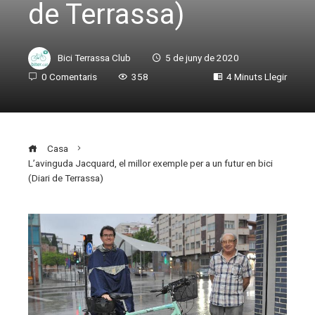
de Terrassa)
Bici Terrassa Club
5 de juny de 2020
0 Comentaris
358
4 Minuts Llegir
Casa
L’avinguda Jacquard, el millor exemple per a un futur en bici
(Diari de Terrassa)
ebook
ter