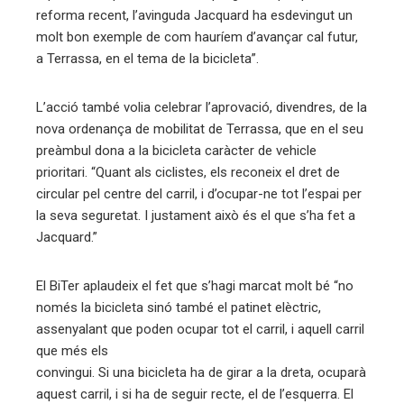
reforma recent, l’avinguda Jacquard ha esdevingut un
molt bon exemple de com hauríem d’avançar cal futur,
a Terrassa, en el tema de la bicicleta”.
L’acció també volia celebrar l’aprovació, divendres, de la
nova ordenança de mobilitat de Terrassa, que en el seu
preàmbul dona a la bicicleta caràcter de vehicle
prioritari. “Quant als ciclistes, els reconeix el dret de
circular pel centre del carril, i d’ocupar-ne tot l’espai per
la seva seguretat. I justament això és el que s’ha fet a
Jacquard.”
El BiTer aplaudeix el fet que s’hagi marcat molt bé “no
només la bicicleta sinó també el patinet elèctric,
assenyalant que poden ocupar tot el carril, i aquell carril
que més els
convingui. Si una bicicleta ha de girar a la dreta, ocuparà
aquest carril, i si ha de seguir recte, el de l’esquerra. El