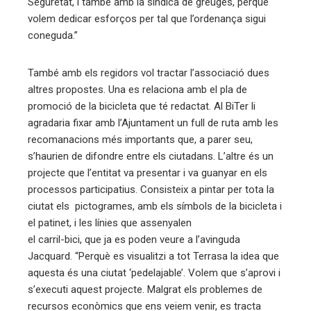
Seguretat, i també amb la síndica de greuges, perquè
volem dedicar esforços per tal que l’ordenança sigui
coneguda.”
També amb els regidors vol tractar l’associació dues
altres propostes. Una es relaciona amb el pla de
promoció de la bicicleta que té redactat. Al BiTer li
agradaria fixar amb l’Ajuntament un full de ruta amb les
recomanacions més importants que, a parer seu,
s’haurien de difondre entre els ciutadans. L’altre és un
projecte que l’entitat va presentar i va guanyar en els
processos participatius. Consisteix a pintar per tota la
ciutat els pictogrames, amb els símbols de la bicicleta i
el patinet, i les línies que assenyalen
el carril-bici, que ja es poden veure a l’avinguda
Jacquard. “Perquè es visualitzi a tot Terrasa la idea que
aquesta és una ciutat ‘pedelajable’. Volem que s’aprovi i
s’executi aquest projecte. Malgrat els problemes de
recursos econòmics que ens veiem venir, es tracta