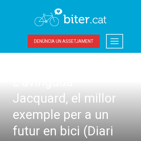
DENÚNCIA UN ASSETJAMENT
ACCIONS DEL BITER
,
LA BICICLETA A TERRASSA
L’avinguda
Jacquard, el millor
exemple per a un
futur en bici (Diari