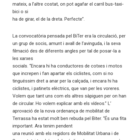
mateix, a l’altre costat, on pot agafar el carril bus-taxi-
bici o si
ha de girar, el de la dreta. Perfecte”.
La convocatòria pensada pel BiTer era la circulació, per
un grup de socis, amunt i avall de l’avinguda, i la seva
filmació des de diferents angles per tal de posar-la a
les xarxes
socials. “Encara hi ha conductores de cotxes i motos
que increpen i fan apartar els ciclistes, com si no
tinguéssim dret a anar per la calçada, i encara hi ha
ciclistes, i patinets elèctrics, que van per les voreres.
Volem que tant uns com els altres sàpiguen per on han
de circular. Ho volem explicar amb els vídeos.” L’
aprovació de la nova ordenança de mobilitat de
Terrassa ha estat molt ben rebuda pel Biter. “És una fita
important. Ara tenim pendent
una reunió amb els regidors de Mobilitat Urbana i de