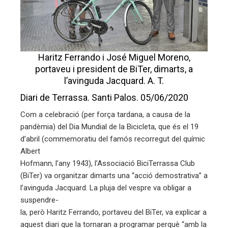
edIn
erest
Haritz Ferrando i José Miguel Moreno,
mbleupon
portaveu i president de BiTer, dimarts, a
l’avinguda Jacquard. A. T.
eu
Diari de Terrassa. Santi Palos. 05/06/2020
trònic
Com a celebració (per força tardana, a causa de la
pandèmia) del Dia Mundial de la Bicicleta, que és el 19
d’abril (commemoratiu del famós recorregut del químic
Albert
Hofmann, l’any 1943), l’Associació BiciTerrassa Club
(BiTer) va organitzar dimarts una “acció demostrativa” a
l’avinguda Jacquard. La pluja del vespre va obligar a
suspendre-
la, però Haritz Ferrando, portaveu del BiTer, va explicar a
aquest diari que la tornaran a programar perquè “amb la