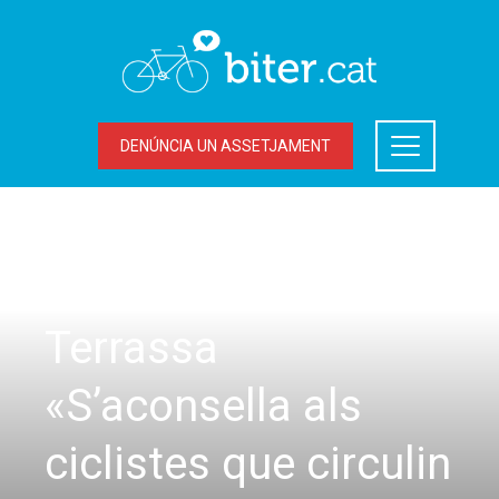
DENÚNCIA UN ASSETJAMENT
LA BICICLETA A TERRASSA
BAN de l’alcalde de
Terrassa
«S’aconsella als
ciclistes que circulin