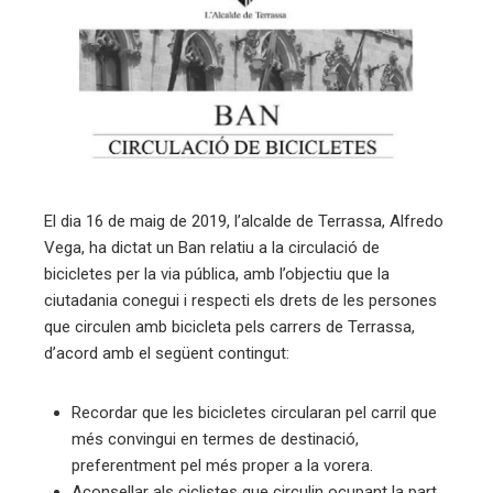
ebook
ter
edIn
erest
El dia 16 de maig de 2019, l’alcalde de Terrassa, Alfredo
mbleupon
Vega, ha dictat un Ban relatiu a la circulació de
bicicletes per la via pública, amb l’objectiu que la
ciutadania conegui i respecti els drets de les persones
eu
que circulen amb bicicleta pels carrers de Terrassa,
trònic
d’acord amb el següent contingut:
Recordar que les bicicletes circularan pel carril que
més convingui en termes de destinació,
preferentment pel més proper a la vorera.
Aconsellar als ciclistes que circulin ocupant la part