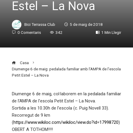
Estel – La Nova
Bici Terrassa Club
5 de maig de 2018
0 Comentaris
342
1 Min Llegir
Casa
Diumenge 6 de maig: pedalada familiar amb l’AMPA de l’escola
Petit Estel – La Nova
Diumenge 6 de maig, col·laborem en la pedalada familiar
de l’AMPA de l’escola Petit Estel – La Nova.
ebook
Sortida a les 10.30h de l’escola (c. Puig Novell 33).
Recorregut de 9 km
ter
(
https://www.wikiloc.com/wikiloc/view.do?id=17998720
)
OBERT A TOTHOM!!!!