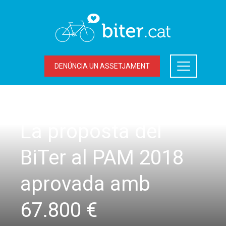
DENÚNCIA UN ASSETJAMENT
ACCIONS DEL BITER
,
LA BICICLETA A TERRASSA
La proposta del
BiTer al PAM 2018
aprovada amb
67.800 €