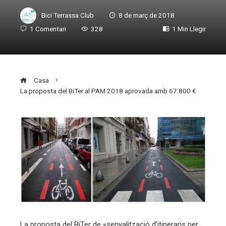
Bici Terrassa Club
8 de març de 2018
1 Comentari
328
1 Min Llegir
Casa
La proposta del BiTer al PAM 2018 aprovada amb 67.800 €
ebook
ter
edIn
erest
La proposta del BiTer de «senyalització d’itineraris per