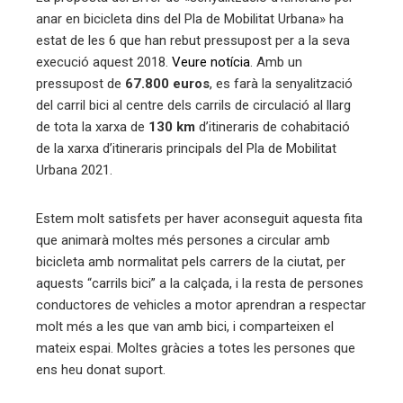
anar en bicicleta dins del Pla de Mobilitat Urbana» ha
estat de les 6 que han rebut pressupost per a la seva
mbleupon
execució aquest 2018.
Veure notícia
. Amb un
pressupost de
67.800 euros
, es farà la senyalització
eu
del carril bici al centre dels carrils de circulació al llarg
trònic
de tota la xarxa de
130 km
d’itineraris de cohabitació
de la xarxa d’itineraris principals del Pla de Mobilitat
Urbana 2021.
Estem molt satisfets per haver aconseguit aquesta fita
que animarà moltes més persones a circular amb
bicicleta amb normalitat pels carrers de la ciutat, per
aquests “carrils bici” a la calçada, i la resta de persones
conductores de vehicles a motor aprendran a respectar
molt més a les que van amb bici, i comparteixen el
mateix espai. Moltes gràcies a totes les persones que
ens heu donat suport.