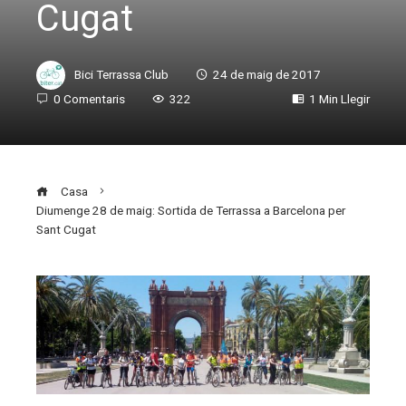
Cugat
Bici Terrassa Club
24 de maig de 2017
0 Comentaris
322
1 Min Llegir
Casa
Diumenge 28 de maig: Sortida de Terrassa a Barcelona per
Sant Cugat
ebook
ter