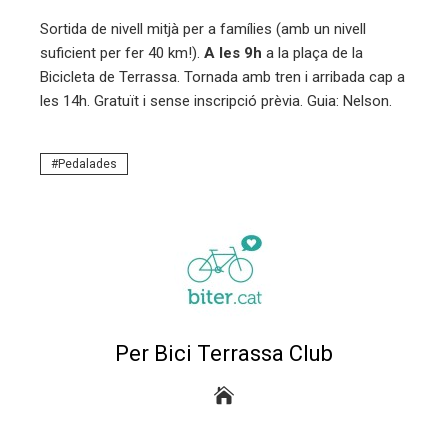
edIn
Sortida de nivell mitjà per a famílies (amb un nivell
suficient per fer 40 km!).
A les 9h
a la plaça de la
erest
Bicicleta de Terrassa. Tornada amb tren i arribada cap a
les 14h. Gratuït i sense inscripció prèvia. Guia: Nelson.
mbleupon
Pedalades
eu
trònic
Per Bici Terrassa Club