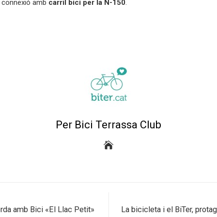
 la connexió amb
carril bici per la N-150
.
Per Bici Terrassa Club
da amb Bici «El Llac Petit»
La bicicleta i el BiTer, pro