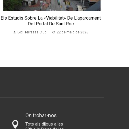
Els Estudis Sobre La «viabilitat» De L’aparcament
Del Portal De Sant Roc
Bici Terrassa Club
22 de maig de 2025
On trobar-nos
Tots als dijous a les