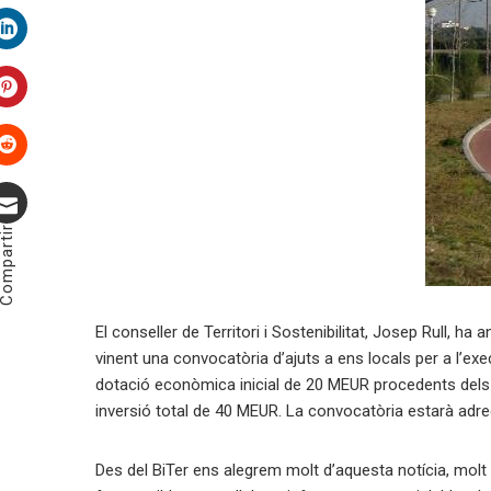
Twitter
LinkedIn
Pinterest
Stumbleupon
ompartir
Correu
electrònic
El conseller de Territori i Sostenibilitat, Josep Rull, h
vinent una convocatòria d’ajuts a ens locals per a l’exe
dotació econòmica inicial de 20 MEUR procedents dels 
inversió total de 40 MEUR. La convocatòria estarà adre
Des del BiTer ens alegrem molt d’aquesta notícia, molt 