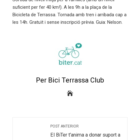
edIn
suficient per fer 40 km!). A les 9h a la plaça de la
Bicicleta de Terrassa. Tornada amb tren i arribada cap a
erest
les 14h. Gratuït i sense inscripció prèvia. Guia: Nelson.
mbleupon
eu
trònic
Per Bici Terrassa Club
POST ANTERIOR
El BiTer t’anima a donar suport a