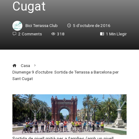
Cugat
Bici Terrassa Club
5 d'octubre de 2016
2 Comments
318
1 Min Llegir
Casa
Diumenge 9 d’octubre: Sortida de Terrassa a Barcelona per
Sant Cugat
ebook
ter
Sortida de nivell mitjà per a famílies (amb un nivell