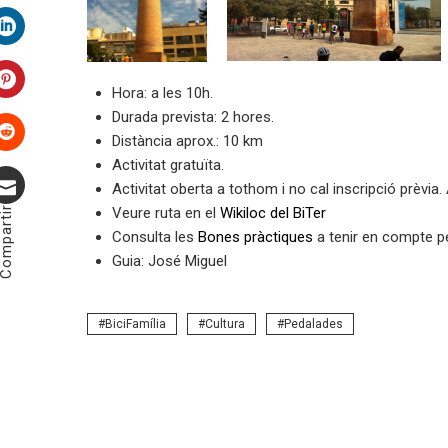
Twitter
LinkedIn
Hora: a les 10h.
Pinterest
Durada prevista: 2 hores.
Distància aprox.: 10 km
Activitat gratuïta.
Stumbleupon
Activitat oberta a tothom i no cal inscripció prèvia
ompartir
Veure ruta en el
Wikiloc del BiTer
Correu
Consulta les
Bones pràctiques
a tenir en compte per
electrònic
Guia: José Miguel
BiciFamília
Cultura
Pedalades