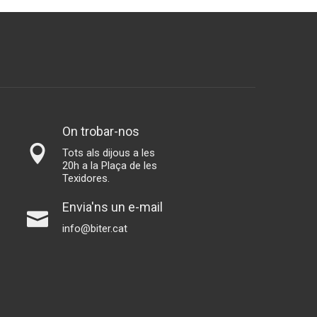
On trobar-nos
Tots als dijous a les
20h a la Plaça de les
Texidores.
Envia'ns un e-mail
info@biter.cat