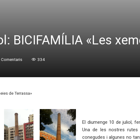
ol: BICIFAMÍLIA «Les xem
 Comentaris
334
eies de Terrassa»
El diumenge 10 de juliol, 
Una de les nostres rutes
conegudes i algunes no tant.