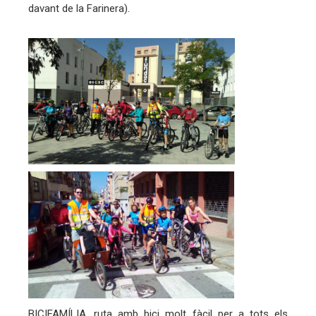
davant de la Farinera).
edIn
erest
mbleupon
eu
trònic
BICIFAMÍLIA, ruta amb bici molt fàcil per a tots els