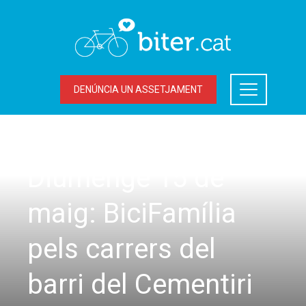
DENÚNCIA UN ASSETJAMENT
SORTIDES
Diumenge 15 de
maig: BiciFamília
pels carrers del
barri del Cementiri