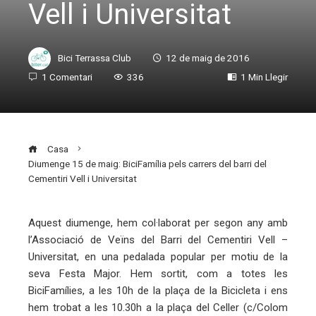
Vell i Universitat
Bici Terrassa Club
12 de maig de 2016
1 Comentari
336
1 Min Llegir
Casa
Diumenge 15 de maig: BiciFamília pels carrers del barri del
Cementiri Vell i Universitat
Aquest diumenge, hem col·laborat per segon any amb
l’Associació de Veïns del Barri del Cementiri Vell –
ebook
Universitat, en una pedalada popular per motiu de la
seva Festa Major. Hem sortit, com a totes les
ter
BiciFamílies, a les 10h de la plaça de la Bicicleta i ens
hem trobat a les 10.30h a la plaça del Celler (c/Colom