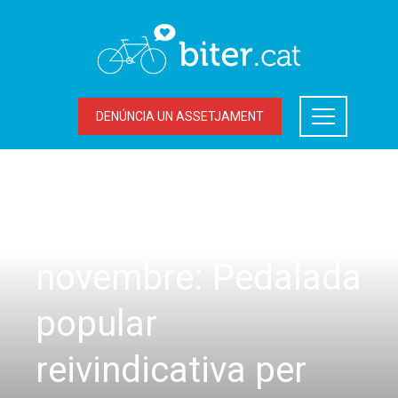
DENÚNCIA UN ASSETJAMENT
ACCIONS DEL BITER
,
SORTIDES
Diumenge 22 de
novembre: Pedalada
popular
reivindicativa per