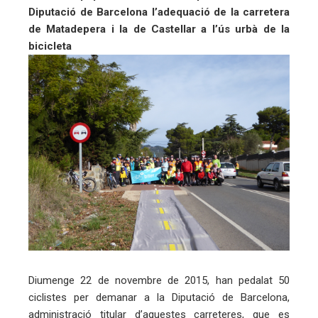
Diputació de Barcelona l’adequació de la carretera
ebook
de Matadepera i la de Castellar a l’ús urbà de la
bicicleta
ter
edIn
erest
mbleupon
eu
trònic
Diumenge 22 de novembre de 2015, han pedalat 50
ciclistes per demanar a la Diputació de Barcelona,
administració titular d’aquestes carreteres, que es