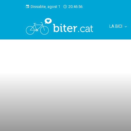
Dissabte, agost 1
20:46:58
LA BICI