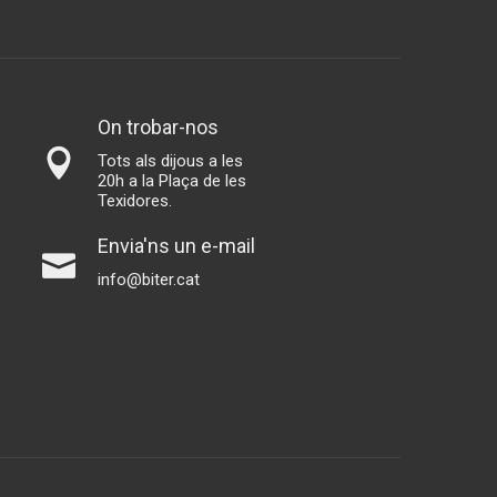
On trobar-nos
Tots als dijous a les
20h a la Plaça de les
Texidores.
Envia'ns un e-mail
info@biter.cat