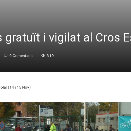
ratuït i vigilat al Cros E
0 Comentaris
319
colar (14 i 15 Nov)