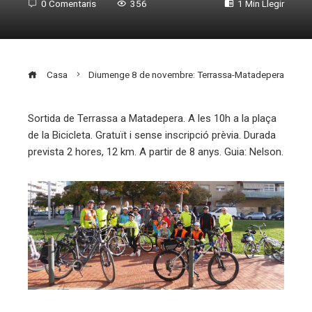
0 Comentaris
356
1 Min Llegir
Casa
Diumenge 8 de novembre: Terrassa-Matadepera
Sortida de Terrassa a Matadepera. A les 10h a la plaça
de la Bicicleta. Gratuït i sense inscripció prèvia. Durada
ebook
prevista 2 hores, 12 km. A partir de 8 anys. Guia: Nelson.
ter
edIn
erest
mbleupon