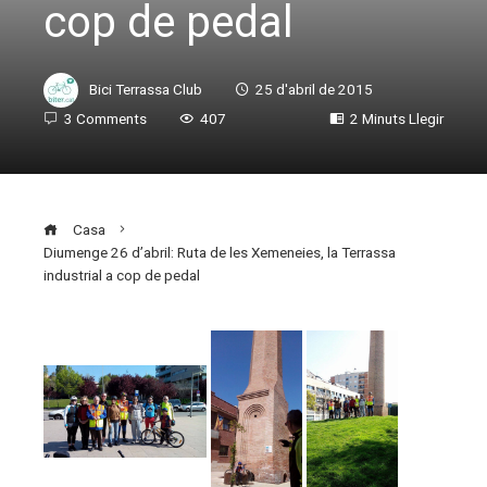
cop de pedal
Bici Terrassa Club
25 d'abril de 2015
3 Comments
407
2 Minuts Llegir
Casa
Diumenge 26 d’abril: Ruta de les Xemeneies, la Terrassa
industrial a cop de pedal
ebook
ter