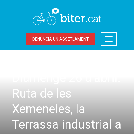
DENÚNCIA UN ASSETJAMENT
SORTIDES
Diumenge 26 d’abril:
Ruta de les
Xemeneies, la
Terrassa industrial a