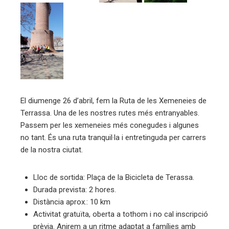
edIn
erest
mbleupon
eu
El diumenge 26 d’abril, fem la Ruta de les Xemeneies de
trònic
Terrassa. Una de les nostres rutes més entranyables.
Passem per les xemeneies més conegudes i algunes
no tant. És una ruta tranquil·la i entretinguda per carrers
de la nostra ciutat.
Lloc de sortida: Plaça de la Bicicleta de Terassa.
Durada prevista: 2 hores.
Distància aprox.: 10 km
Activitat gratuïta, oberta a tothom i no cal inscripció
prèvia. Anirem a un ritme adaptat a famílies amb