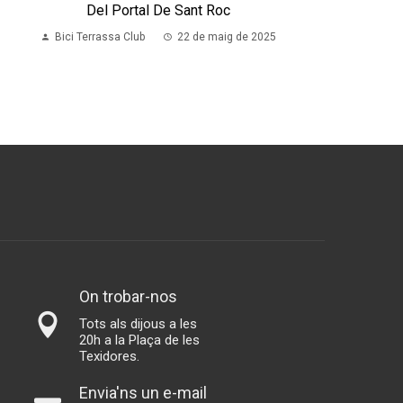
Del Portal De Sant Roc
Bici Terrassa Club
22 de maig de 2025
On trobar-nos
Tots als dijous a les
20h a la Plaça de les
Texidores.
Envia'ns un e-mail