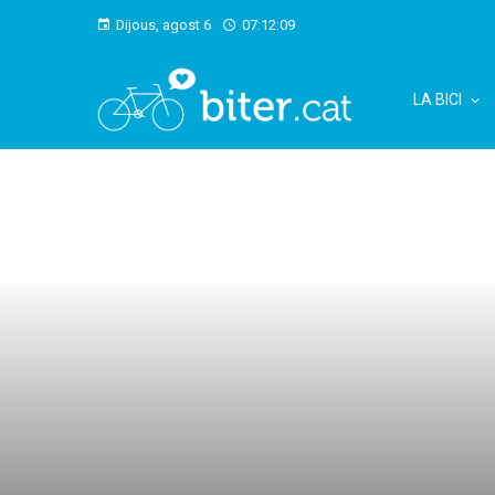
Dijous, agost 6
07:12:09
LA BICI