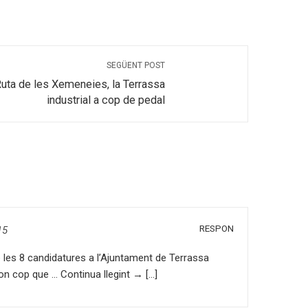
SEGÜENT POST
Ruta de les Xemeneies, la Terrassa
industrial a cop de pedal
RESPON
15
e les 8 candidatures a l’Ajuntament de Terrassa
on cop que … Continua llegint → […]