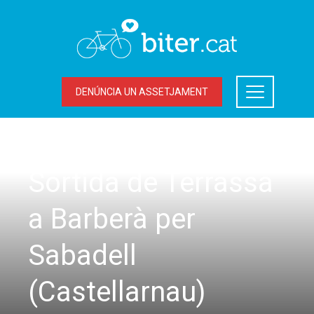
DENÚNCIA UN ASSETJAMENT
SORTIDES
Sortida de Terrassa
a Barberà per
Sabadell
(Castellarnau)