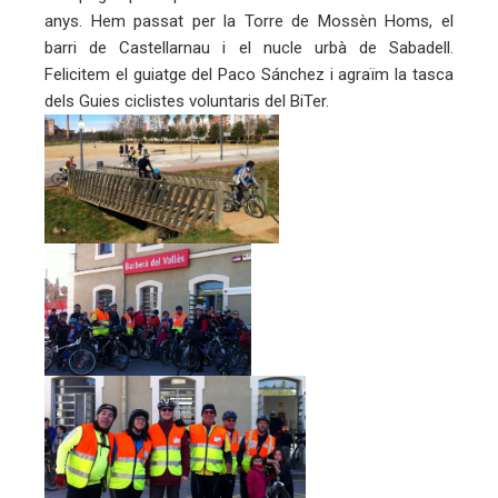
anys. Hem passat per la Torre de Mossèn Homs, el
barri de Castellarnau i el nucle urbà de Sabadell.
mbleupon
Felicitem el guiatge del Paco Sánchez i agraïm la tasca
dels Guies ciclistes voluntaris del BiTer.
eu
trònic