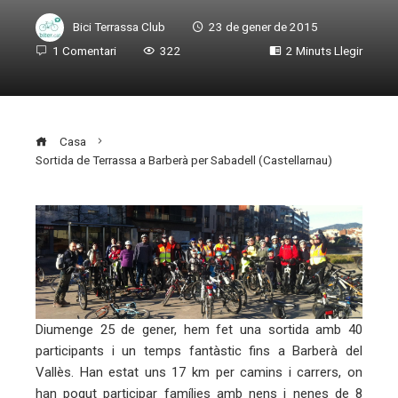
Bici Terrassa Club
23 de gener de 2015
1 Comentari
322
2 Minuts Llegir
Casa
Sortida de Terrassa a Barberà per Sabadell (Castellarnau)
ebook
ter
Diumenge 25 de gener, hem fet una sortida amb 40
edIn
participants i un temps fantàstic fins a Barberà del
Vallès. Han estat uns 17 km per camins i carrers, on
han pogut participar famílies amb nens i nenes de 8
erest