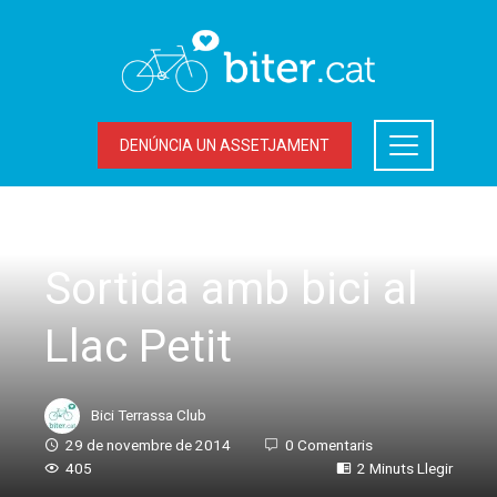
DENÚNCIA UN ASSETJAMENT
SORTIDES
Sortida amb bici al
Llac Petit
Bici Terrassa Club
29 de novembre de 2014
0 Comentaris
405
2 Minuts Llegir