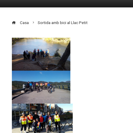
Casa
Sortida amb bici al Llac Petit
ebook
ter
edIn
erest
mbleupon
eu