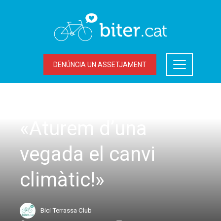
DENÚNCIA UN ASSETJAMENT
ACCIONS DEL BITER
,
MOBILITAT SOSTENIBLE
«Aturem d’una
vegada el canvi
climàtic!»
Bici Terrassa Club