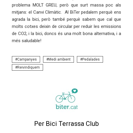
problema MOLT GREU, però que surt massa poc als
mitjans: el Canvi Climàtic. Al BiTer pedalem perquè ens
eu
agrada la bici, però també perquè sabem que cal que
trònic
molts cotxes deixin de circular per reduir les emissions
de CO2, i la bici, doncs és una molt bona alternativa, i a
més saludable!
Campanyes
Medi ambient
Pedalades
Reivindiquem
Per Bici Terrassa Club