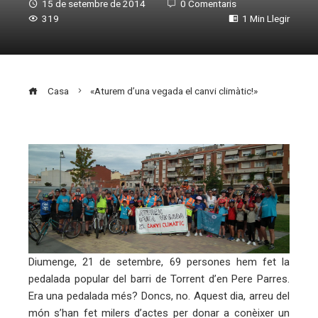
15 de setembre de 2014
0 Comentaris
319
1 Min Llegir
Casa
«Aturem d’una vegada el canvi climàtic!»
ebook
ter
edIn
Diumenge, 21 de setembre, 69 persones hem fet la
erest
pedalada popular del barri de Torrent d’en Pere Parres.
Era una pedalada més? Doncs, no. Aquest dia, arreu del
món s’han fet milers d’actes per donar a conèixer un
mbleupon