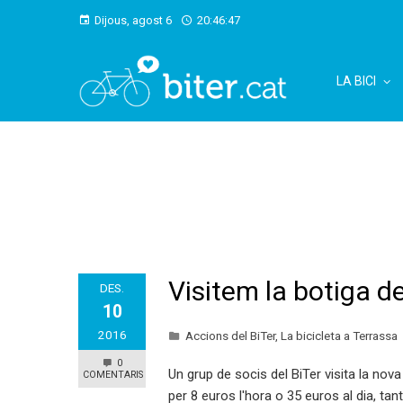
Dijous, agost 6
20:46:47
LA BICI
Visitem la botiga d
DES.
10
2016
Accions del BiTer
,
La bicicleta a Terrassa
0
Un grup de socis del BiTer visita la nov
COMENTARIS
per 8 euros l'hora o 35 euros al dia, ta