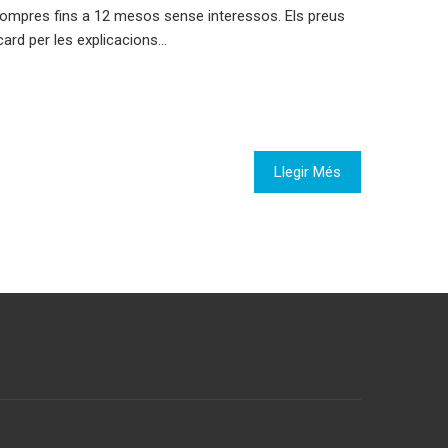
s compres fins a 12 mesos sense interessos. Els preus
card per les explicacions…
Llegir Més