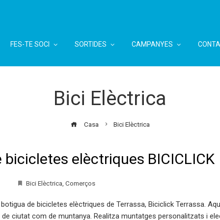
FES-TE SOCI
SORTIDES
CAMPANYES
CONTA
Bici Elèctrica
Casa
Bici Elèctrica
e bicicletes elèctriques BICICLICK
Bici Elèctrica
,
Comerços
a botigua de bicicletes elèctriques de Terrassa, Biciclick Terrassa. Aq
nt de ciutat com de muntanya. Realitza muntatges personalitzats i elec